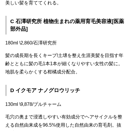
美しい髪を育ててくれる。
C 石澤研究所 植物生まれの薬用育毛美容液[医薬
部外品]
180ml \2,860/石澤研究所
髪の成長期を長くキープ!土壌を整え生涯美髪を目指す年
齢とともに髪の毛1本1本が細くなりやすい女性の髪に。
地肌を柔らかくする柑橘成分配合。
D イクモア ナノグロウリッチ
130ml \9,878/プルチャーム
毛穴の奥まで浸透しやすい有効成分でヘアサイクルを整
える自然由来成を96.5%使用した自然由来の育毛剤。抜