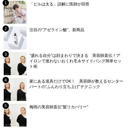
「ピルは太る」誤解に医師が回答
注目の“アゼライン酸”、新商品
“盛れる自分”は顔まわりで決まる 美容師直伝！ア
イロンで迷わないおくれ毛＆サイドバング簡単セッ
ト術
家にある道具だけでOK！ 美容師が教えるセンター
パートの”ふんわり立ち上げ”テクニック
梅雨の美容師直伝”髪リカバリー”