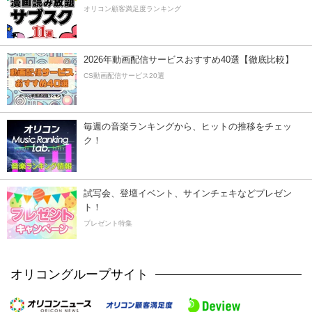
オリコン顧客満足度ランキング
2026年動画配信サービスおすすめ40選【徹底比較】
CS動画配信サービス20選
毎週の音楽ランキングから、ヒットの推移をチェッ
ク！
試写会、登壇イベント、サインチェキなどプレゼン
ト！
プレゼント特集
オリコングループサイト