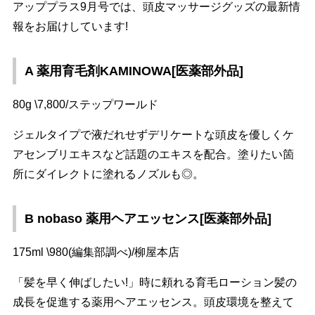
アッププラス9月号では、頭皮マッサージグッズの最新情
報をお届けしています!
A 薬用育毛剤KAMINOWA[医薬部外品]
80g \7,800/ステップワールド
ジェルタイプで液だれせずデリケートな頭皮を優しくケ
アセンブリエキスなど話題のエキスを配合。塗りたい箇
所にダイレクトに塗れるノズルも◎。
B nobaso 薬用ヘアエッセンス[医薬部外品]
175ml \980(編集部調べ)/柳屋本店
「髪を早く伸ばしたい!」時に頼れる育毛ローション髪の
成長を促進する薬用ヘアエッセンス。頭皮環境を整えて