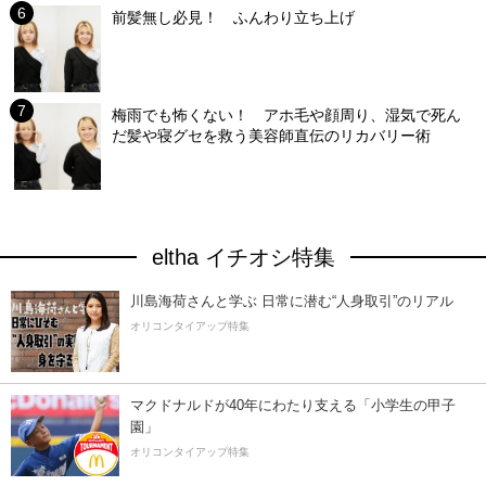
前髪無し必見！ ふんわり立ち上げ
梅雨でも怖くない！ アホ毛や顔周り、湿気で死ん
だ髪や寝グセを救う美容師直伝のリカバリー術
eltha イチオシ特集
川島海荷さんと学ぶ 日常に潜む“人身取引”のリアル
オリコンタイアップ特集
マクドナルドが40年にわたり支える「小学生の甲子
園」
オリコンタイアップ特集