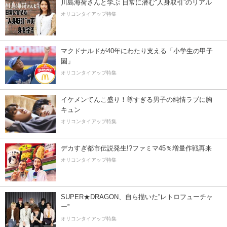
川島海荷さんと学ぶ 日常に潜む“人身取引”のリアル
オリコンタイアップ特集
マクドナルドが40年にわたり支える「小学生の甲子
園」
オリコンタイアップ特集
イケメンてんこ盛り！尊すぎる男子の純情ラブに胸
キュン
オリコンタイアップ特集
デカすぎ都市伝説発生!?ファミマ45％増量作戦再来
オリコンタイアップ特集
SUPER★DRAGON、自ら描いた”レトロフューチャ
ー”
オリコンタイアップ特集