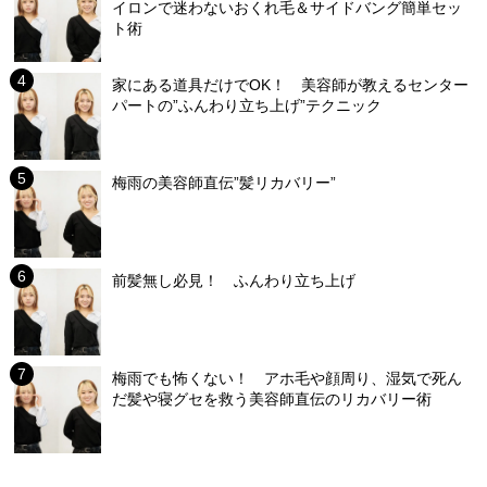
イロンで迷わないおくれ毛＆サイドバング簡単セッ
ト術
家にある道具だけでOK！ 美容師が教えるセンター
パートの”ふんわり立ち上げ”テクニック
梅雨の美容師直伝”髪リカバリー”
前髪無し必見！ ふんわり立ち上げ
梅雨でも怖くない！ アホ毛や顔周り、湿気で死ん
だ髪や寝グセを救う美容師直伝のリカバリー術