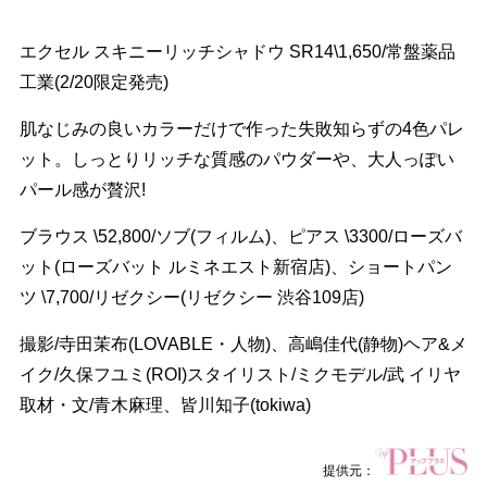
エクセル スキニーリッチシャドウ SR14\1,650/常盤薬品
工業(2/20限定発売)
肌なじみの良いカラーだけで作った失敗知らずの4色パレ
ット。しっとりリッチな質感のパウダーや、大人っぽい
パール感が贅沢!
ブラウス \52,800/ソブ(フィルム)、ピアス \3300/ローズバ
ット(ローズバット ルミネエスト新宿店)、ショートパン
ツ \7,700/リゼクシー(リゼクシー 渋谷109店)
撮影/寺田茉布(LOVABLE・人物)、高嶋佳代(静物)ヘア&メ
イク/久保フユミ(ROI)スタイリスト/ミクモデル/武 イリヤ
取材・文/青木麻理、皆川知子(tokiwa)
提供元：