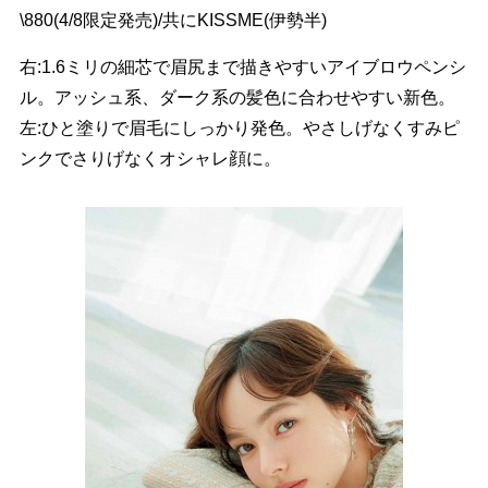
\880(4/8限定発売)/共にKISSME(伊勢半)
右:1.6ミリの細芯で眉尻まで描きやすいアイブロウペンシ
ル。アッシュ系、ダーク系の髪色に合わせやすい新色。
左:ひと塗りで眉毛にしっかり発色。やさしげなくすみピ
ンクでさりげなくオシャレ顔に。