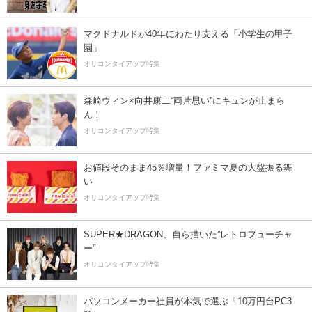
マクドナルドが40年にわたり支える「小学生の甲子
園」
オリコンタイアップ特集
森崎ウィン×向井康二“両片思い”にキュンが止まら
ん！
オリコンタイアップ特集
お値段そのまま45％増量！ファミマ夏の大盤振る舞
い
オリコンタイアップ特集
SUPER★DRAGON、自ら描いた”レトロフューチャ
ー”
オリコンタイアップ特集
パソコンメーカー社員が本気で選ぶ「10万円台PC3