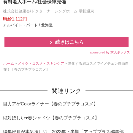
有料老人ホーム/社会保障完備
株式会社健康会/ドクターナーシングホーム 環状通東
時給1,112円
アルバイト・パート / 北海道
続きはこちら
sponsored by 求人ボックス
ホーム
>
メイク・コスメ・スキンケア
> 進化する眉コスメでイメチェン自由自
在！【春のプチプラコスメ】
関連リンク
目力アゲColorライナー【春のプチプラコスメ】
絶対ほしい♥春シャドウ【春のプチプラコスメ】
編集部員が本気推し♡ 2023年下半期「アッププラス編集部