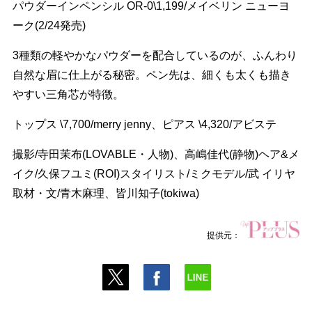
パウダーインペンシル OR-0\1,199/メイベリン ニューヨ
ーク(2/24発売)
3種類の軽やかなパウダーを配合しているのが、ふんわり
自然な眉に仕上がる秘密。ペン先は、細くも太くも描き
すい三角芯が特徴。
トップス \7,700/merry jenny、ピアス \4,320/アビステ
撮影/寺田茉布(LOVABLE・人物)、高嶋佳代(静物)ヘア&メ
イク/久保フユミ(ROI)スタイリスト/ミクモデル/武 イリヤ
取材・文/青木麻理、皆川知子(tokiwa)
提供元：