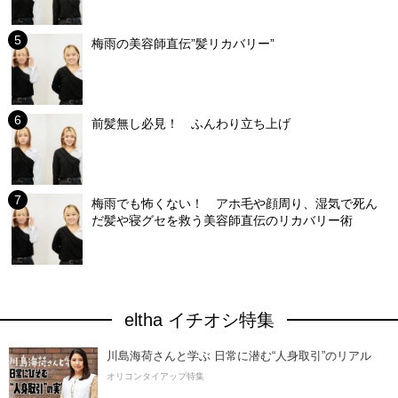
梅雨の美容師直伝”髪リカバリー”
前髪無し必見！ ふんわり立ち上げ
梅雨でも怖くない！ アホ毛や顔周り、湿気で死ん
だ髪や寝グセを救う美容師直伝のリカバリー術
eltha イチオシ特集
川島海荷さんと学ぶ 日常に潜む“人身取引”のリアル
オリコンタイアップ特集