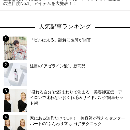
の注目度No.1」アイテムを大発表！！
人気記事ランキング
「ピルは太る」誤解に医師が回答
注目の“アゼライン酸”、新商品
“盛れる自分”は顔まわりで決まる 美容師直伝！ア
イロンで迷わないおくれ毛＆サイドバング簡単セッ
ト術
家にある道具だけでOK！ 美容師が教えるセンター
パートの”ふんわり立ち上げ”テクニック