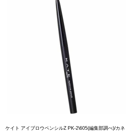
ケイト アイブロウペンシルZ PK-2\605(編集部調べ)/カネ