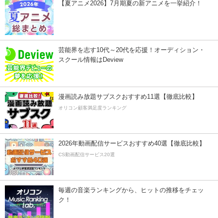
【夏アニメ2026】7月期夏の新アニメを一挙紹介！
芸能界を志す10代～20代を応援！オーディション・
スクール情報はDeview
漫画読み放題サブスクおすすめ11選【徹底比較】
オリコン顧客満足度ランキング
2026年動画配信サービスおすすめ40選【徹底比較】
CS動画配信サービス20選
毎週の音楽ランキングから、ヒットの推移をチェッ
ク！