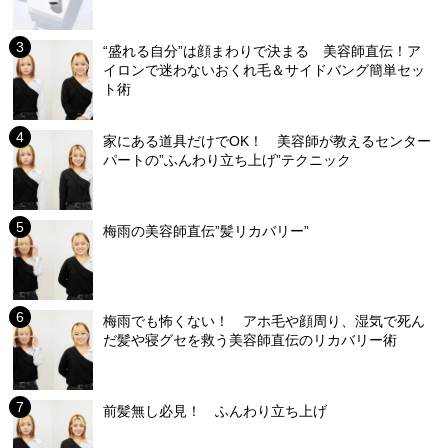
“盛れる自分”は顔まわりで決まる 美容師直伝！ア
イロンで迷わないおくれ毛＆サイドバング簡単セッ
ト術
家にある道具だけでOK！ 美容師が教えるセンター
パートの”ふんわり立ち上げ”テクニック
梅雨の美容師直伝”髪リカバリー”
梅雨でも怖くない！ アホ毛や顔周り、湿気で死ん
だ髪や寝グセを救う美容師直伝のリカバリー術
前髪無し必見！ ふんわり立ち上げ