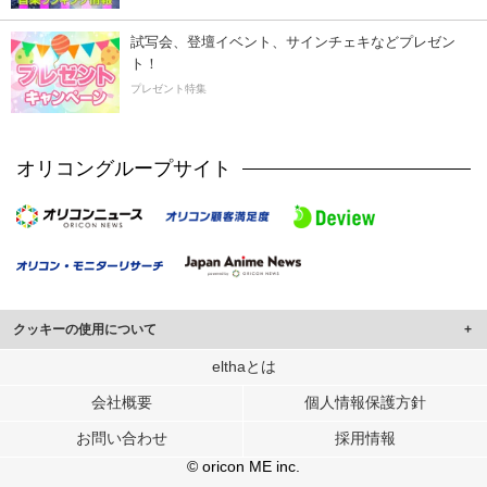
試写会、登壇イベント、サインチェキなどプレゼン
ト！
プレゼント特集
オリコングループサイト
クッキーの使用について
このサイトでは Cookie を使用して、ユーザーに合わせたコンテンツや広告の
elthaとは
表示、ソーシャル メディア機能の提供、広告の表示回数やクリック数の測定を
会社概要
個人情報保護方針
行っています。
また、ユーザーによるサイトの利用状況についても情報を収集し、ソーシャル
お問い合わせ
採用情報
メディアや広告配信、データ解析の各パートナーに提供しています。
各パートナーは、この情報とユーザーが各パートナーに提供した他の情報や、
© oricon ME inc.
ユーザーが各パートナーのサービスを使用したときに収集した他の情報を組み