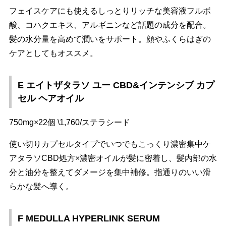
フェイスケアにも使えるしっとりリッチな美容液フルボ
酸、コハクエキス、アルギニンなど話題の成分を配合。
髪の水分量を高めて潤いをサポート。顔やふくらはぎの
ケアとしてもオススメ。
E エイトザタラソ ユー CBD&インテンシブ カプ
セル ヘアオイル
750mg×22個 \1,760/ステラシード
使い切りカプセルタイプでいつでもこっくり濃密集中ケ
アタラソCBD処方×濃密オイルが髪に密着し、髪内部の水
分と油分を整えてダメージを集中補修。指通りのいい滑
らかな髪へ導く。
F MEDULLA HYPERLINK SERUM