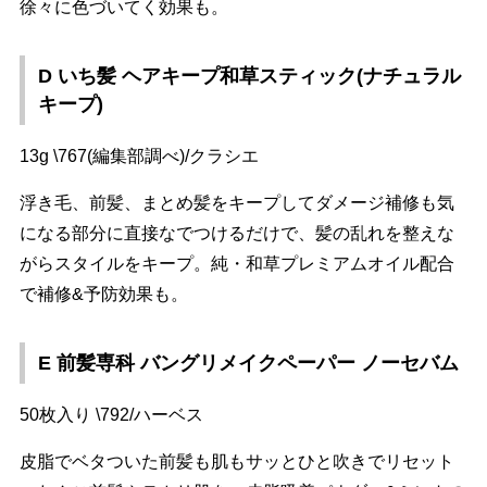
徐々に色づいてく効果も。
D いち髪 ヘアキープ和草スティック(ナチュラル
キープ)
13g \767(編集部調べ)/クラシエ
浮き毛、前髪、まとめ髪をキープしてダメージ補修も気
になる部分に直接なでつけるだけで、髪の乱れを整えな
がらスタイルをキープ。純・和草プレミアムオイル配合
で補修&予防効果も。
E 前髪専科 バングリメイクペーパー ノーセバム
50枚入り \792/ハーベス
皮脂でベタついた前髪も肌もサッとひと吹きでリセット