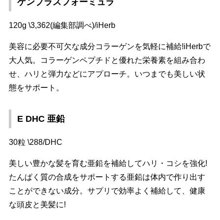
ゲンプラスフォーミュラ
120g \3,362(編集部調べ)/iHerb
美容に必要不可欠な成分コラーゲンを気軽に補給!iHerbで
大人気。コラーゲンペプチドと優れた栄養素を組み合わ
せ、ハリと弾力などにアプローチ。いつまでも美しい状
態をサポート。
E DHC 亜鉛
30粒 \288/DHC
美しい豊かな髪を育む亜鉛を補給してハリ・コシを強化!
たんぱく質の合成をサポートする亜鉛は体内で作り出す
ことができない成分。サプリで効率よく補給して、健康
な頭皮と美髪に!