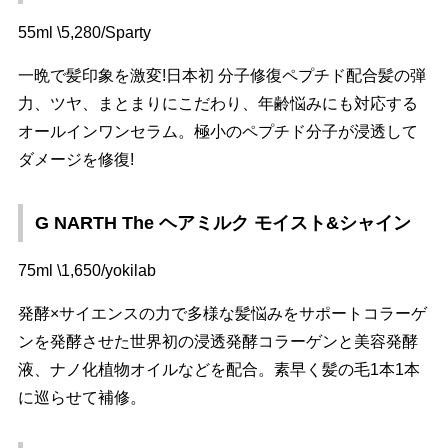
55ml \5,280/Sparty
一晩で髪印象を激変!日本初 分子修復ペプチド配合髪の弾
力、ツヤ、まとまりにこだわり、年齢悩みにも対応する
オールインワンセラム。極小のペプチド分子が浸透して
ダメージを修復!
G NARTH The ヘアミルク モイスト&シャイン
75ml \1,650/yokilab
発酵×サイエンスの力で多様な髪悩みをサポートコラーゲ
ンを発酵させた世界初の浸透発酵コラーゲンと美容発酵
液、ナノ化植物オイルなどを配合。素早く髪の毛1本1本
に巡らせて補修。