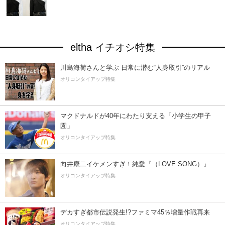
eltha イチオシ特集
川島海荷さんと学ぶ 日常に潜む“人身取引”のリアル
オリコンタイアップ特集
マクドナルドが40年にわたり支える「小学生の甲子
園」
オリコンタイアップ特集
向井康二イケメンすぎ！純愛『（LOVE SONG）』
オリコンタイアップ特集
デカすぎ都市伝説発生!?ファミマ45％増量作戦再来
オリコンタイアップ特集