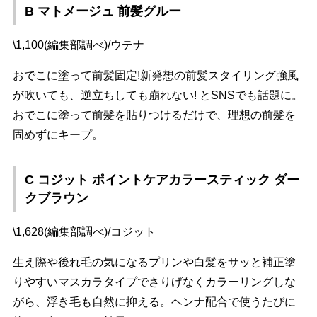
B マトメージュ 前髪グルー
\1,100(編集部調べ)/ウテナ
おでこに塗って前髪固定!新発想の前髪スタイリング強風
が吹いても、逆立ちしても崩れない! とSNSでも話題に。
おでこに塗って前髪を貼りつけるだけで、理想の前髪を
固めずにキープ。
C コジット ポイントケアカラースティック ダー
クブラウン
\1,628(編集部調べ)/コジット
生え際や後れ毛の気になるプリンや白髪をサッと補正塗
りやすいマスカラタイプでさりげなくカラーリングしな
がら、浮き毛も自然に抑える。ヘンナ配合で使うたびに