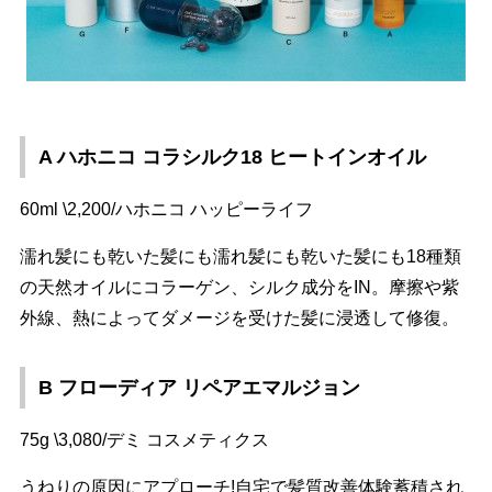
A ハホニコ コラシルク18 ヒートインオイル
60ml \2,200/ハホニコ ハッピーライフ
濡れ髪にも乾いた髪にも濡れ髪にも乾いた髪にも18種類
の天然オイルにコラーゲン、シルク成分をIN。摩擦や紫
外線、熱によってダメージを受けた髪に浸透して修復。
B フローディア リペアエマルジョン
75g \3,080/デミ コスメティクス
うねりの原因にアプローチ!自宅で髪質改善体験蓄積され