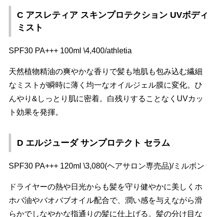
C アスレティア スキンプロテクション UVボディ
ミスト
SPF30 PA+++ 100ml \4,400/athletia
天然植物精油の爽やかな香りで髪も地肌も包み込む繊細
なミストが瞬時に薄く均一なオイルジェル膜に変化。ひ
んやり&しっとり肌に密着。白残りすることなくUVカッ
ト効果を発揮。
D エルジューダ サンプロテクト セラム
SPF30 PA+++ 120ml \3,080(ヘアサロン専売品)/ミルボン
ドライヤーの熱や日光からも髪を守り健やかに美しくホ
ホバ油やバオバブオイル配合で、潤い感を与えながら滑
らかでしなやかな指通りの髪に仕上げる。髪の分け目な