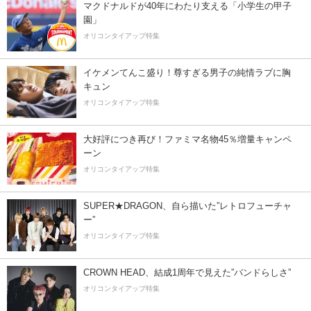
マクドナルドが40年にわたり支える「小学生の甲子
園」
オリコンタイアップ特集
イケメンてんこ盛り！尊すぎる男子の純情ラブに胸
キュン
オリコンタイアップ特集
大好評につき再び！ファミマ名物45％増量キャンペ
ーン
オリコンタイアップ特集
SUPER★DRAGON、自ら描いた”レトロフューチャ
ー”
オリコンタイアップ特集
CROWN HEAD、結成1周年で見えた”バンドらしさ”
オリコンタイアップ特集