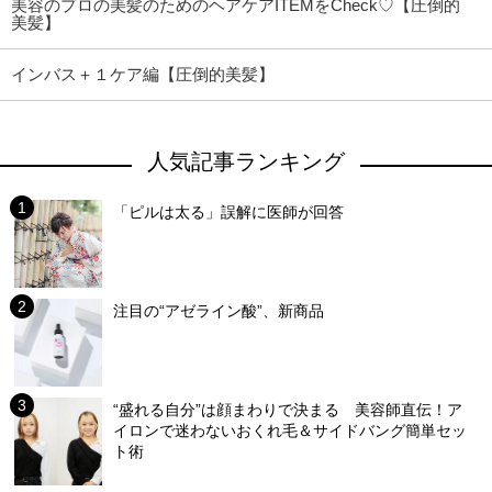
美容のプロの美髪のためのヘアケアITEMをCheck♡【圧倒的
美髪】
インバス＋１ケア編【圧倒的美髪】
人気記事ランキング
「ピルは太る」誤解に医師が回答
注目の“アゼライン酸”、新商品
“盛れる自分”は顔まわりで決まる 美容師直伝！ア
イロンで迷わないおくれ毛＆サイドバング簡単セッ
ト術