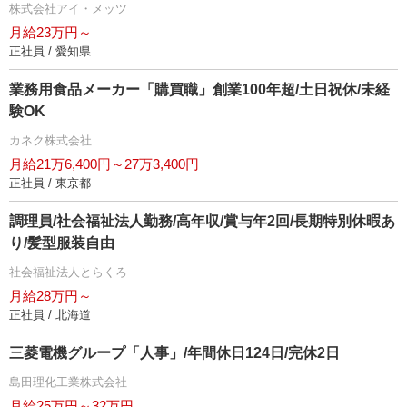
株式会社アイ・メッツ
月給23万円～
正社員 / 愛知県
業務用食品メーカー「購買職」創業100年超/土日祝休/未経
験OK
カネク株式会社
月給21万6,400円～27万3,400円
正社員 / 東京都
調理員/社会福祉法人勤務/高年収/賞与年2回/長期特別休暇あ
り/髪型服装自由
社会福祉法人とらくろ
月給28万円～
正社員 / 北海道
三菱電機グループ「人事」/年間休日124日/完休2日
島田理化工業株式会社
月給25万円～32万円