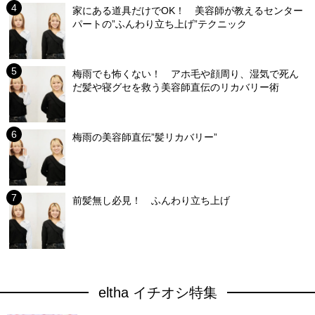
家にある道具だけでOK！ 美容師が教えるセンター
パートの”ふんわり立ち上げ”テクニック
梅雨でも怖くない！ アホ毛や顔周り、湿気で死ん
だ髪や寝グセを救う美容師直伝のリカバリー術
梅雨の美容師直伝”髪リカバリー”
前髪無し必見！ ふんわり立ち上げ
eltha イチオシ特集