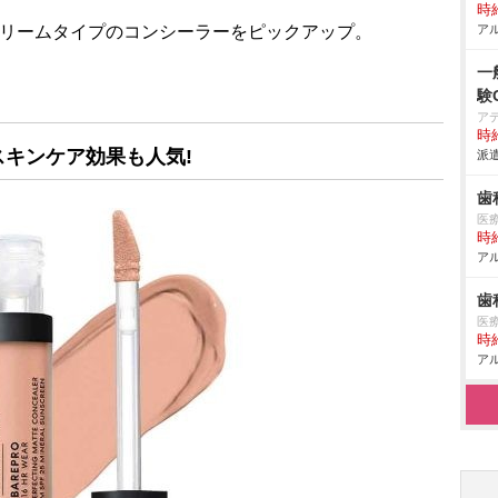
時給
アル
クリームタイプのコンシーラーをピックアップ。
一
験
ア
時給
キンケア効果も人気!
派遣
歯
医療
時給
アル
歯
医
時給
アル