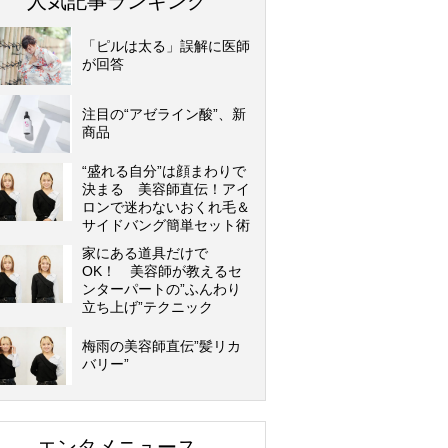
人気記事ランキング
「ピルは太る」誤解に医師
が回答
注目の“アゼライン酸”、新
商品
“盛れる自分”は顔まわりで
決まる 美容師直伝！アイ
ロンで迷わないおくれ毛＆
サイドバング簡単セット術
家にある道具だけで
OK！ 美容師が教えるセ
ンターパートの”ふんわり
立ち上げ”テクニック
梅雨の美容師直伝”髪リカ
バリー”
エンタメニュース