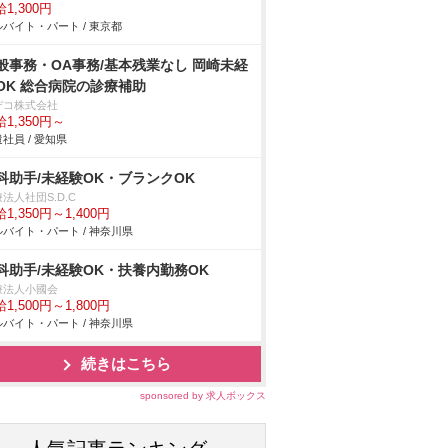
1,300円
バイト・パート / 東京都
般事務・OA事務/基本残業なし 岡崎未経
OK 総合病院の診療補助
デコ株式会社
1,350円～
社員 / 愛知県
科助手/未経験OK・ブランクOK
法人社団S.D.C
1,350円～1,400円
バイト・パート / 神奈川県
科助手/未経験OK・扶養内勤務OK
療法人小國会
1,500円～1,800円
バイト・パート / 神奈川県
続きはこちら
sponsored by 求人ボックス