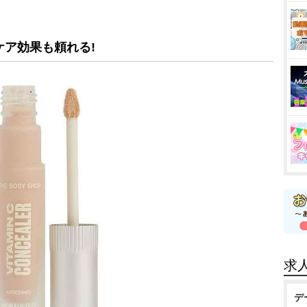
ケア効果も頼れる!
求
デ