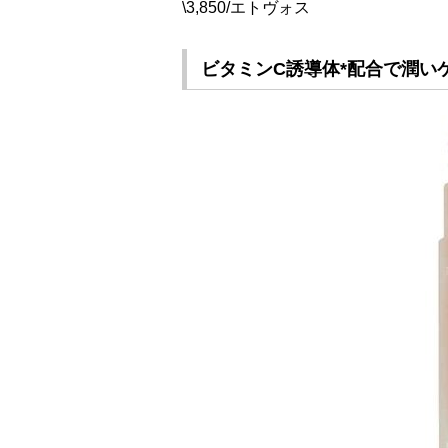
\3,850/エトヴォス
ビタミンC誘導体*配合で潤い