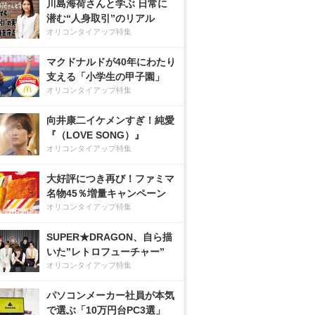
川島海荷さんと学ぶ 日常に
潜む“人身取引”のリアル
オリコンタイアップ特集
マクドナルドが40年にわたり
支える「小学生の甲子園」
オリコンタイアップ特集
向井康二イケメンすぎ！純愛
『（LOVE SONG）』
オリコンタイアップ特集
大好評につき再び！ファミマ
名物45％増量キャンペーン
オリコンタイアップ特集
SUPER★DRAGON、自ら描
いた”レトロフューチャー”
オリコンタイアップ特集
パソコンメーカー社員が本気
で選ぶ「10万円台PC3選」