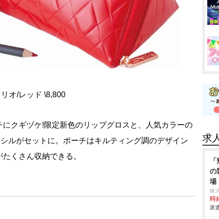
/レッド \8,800
チにクギヅケ!限定新色のリップグロスと、人気カラーの
求
ンシルがセットに。ポーチはキルティング調のデザイン
がたくさん収納できる。
「
の
場
株
時給
派遣