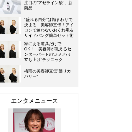
注目の“アゼライン酸”、新
商品
“盛れる自分”は顔まわりで
決まる 美容師直伝！アイ
ロンで迷わないおくれ毛＆
サイドバング簡単セット術
家にある道具だけで
OK！ 美容師が教えるセ
ンターパートの”ふんわり
立ち上げ”テクニック
梅雨の美容師直伝”髪リカ
バリー”
エンタメニュース