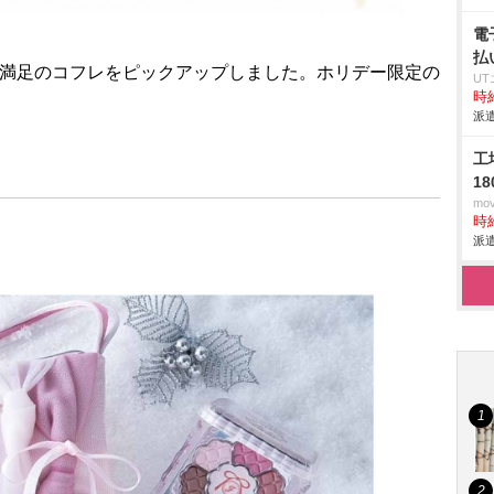
電
払
大満足のコフレをピックアップしました。ホリデー限定の
U
時給
派遣
工
1
mo
時給
派遣