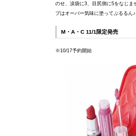
のせ、涙袋に3、目尻側に5をなじ
プはオーバー気味に塗ってぷるるん♪
M・A・C 11/1限定発売
※10/17予約開始