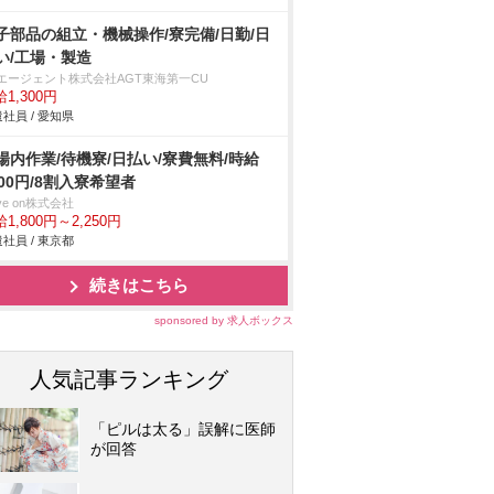
子部品の組立・機械操作/寮完備/日勤/日
い/工場・製造
Tエージェント株式会社AGT東海第一CU
1,300円
社員 / 愛知県
場内作業/待機寮/日払い/寮費無料/時給
800円/8割入寮希望者
ve on株式会社
1,800円～2,250円
社員 / 東京都
続きはこちら
sponsored by 求人ボックス
人気記事ランキング
「ピルは太る」誤解に医師
が回答