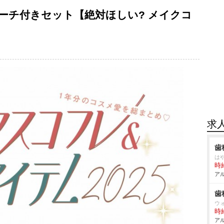
ーチ付きセット【絶対ほしい? メイクコ
求
歯
は
時給
アル
歯
ウ
時給
アル