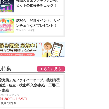
毎週の音楽ランキングから、
ヒットの推移をチェック！
試写会、登壇イベント、サイ
ンチェキなどプレゼント！
プレゼント特集
人特集
さらに見る
寮完備」光ファイバーケーブル接続部品
製造・組立・検査/即入寮/製造・工場/工
・製造
式会社京栄センター
1,300円～1,625円
社員 / 愛知県