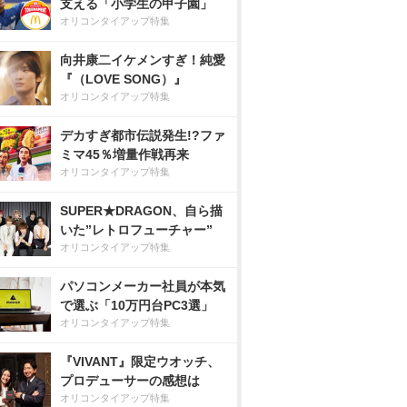
支える「小学生の甲子園」
オリコンタイアップ特集
向井康二イケメンすぎ！純愛
『（LOVE SONG）』
オリコンタイアップ特集
デカすぎ都市伝説発生!?ファ
ミマ45％増量作戦再来
オリコンタイアップ特集
SUPER★DRAGON、自ら描
いた”レトロフューチャー”
オリコンタイアップ特集
パソコンメーカー社員が本気
で選ぶ「10万円台PC3選」
オリコンタイアップ特集
『VIVANT』限定ウオッチ、
プロデューサーの感想は
オリコンタイアップ特集