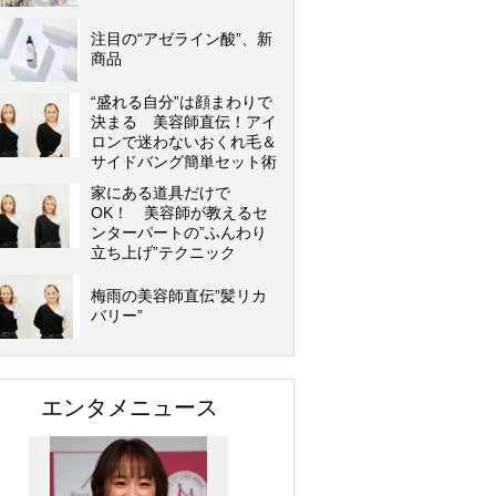
注目の“アゼライン酸”、新
商品
“盛れる自分”は顔まわりで
決まる 美容師直伝！アイ
ロンで迷わないおくれ毛＆
サイドバング簡単セット術
家にある道具だけで
OK！ 美容師が教えるセ
ンターパートの”ふんわり
立ち上げ”テクニック
梅雨の美容師直伝”髪リカ
バリー”
エンタメニュース