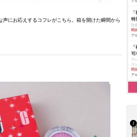
アル
「
特
んな声にお応えするコフレがこちら。箱を開けた瞬間から
社
時給
アル
「
可
ワ
ラ
時給
アル