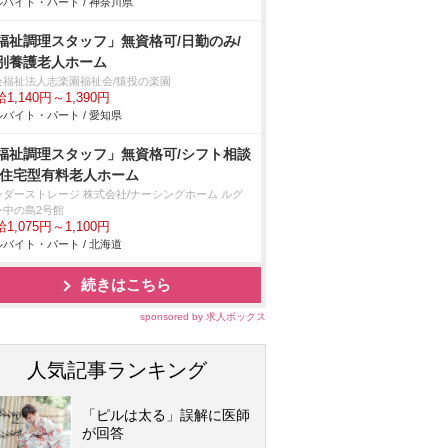
バイト・パート / 神奈川県
福祉調理スタッフ」無資格可/日勤のみ/
別養護老人ホーム
会福祉法人志楽園福祉会/猿投の楽園
1,140円～1,390円
バイト・パート / 愛知県
福祉調理スタッフ」無資格可/シフト相談
/住宅型有料老人ホーム
ンダーストレージ 株式会社/ナーシングホーム ルグ
ン中の島2号館
1,075円～1,100円
バイト・パート / 北海道
続きはこちら
sponsored by 求人ボックス
人気記事ランキング
「ピルは太る」誤解に医師
が回答