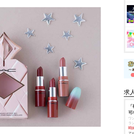
求
「
可
ワ
ラ
時給
アル