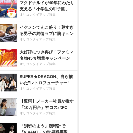
マクドナルドが40年にわたり
支える「小学生の甲子園」
オリコンタイアップ特集
イケメンてんこ盛り！尊すぎ
る男子の純情ラブに胸キュン
オリコンタイアップ特集
大好評につき再び！ファミマ
名物45％増量キャンペーン
オリコンタイアップ特集
SUPER★DRAGON、自ら描
いた”レトロフューチャー”
オリコンタイアップ特集
【驚愕】メーカー社員が推す
「10万円台」神コスパPC
オリコンタイアップ特集
「別班のよう」腕時計で
『VIVANT』の世界観再現