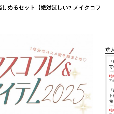
で楽しめるセット【絶対ほしい? メイクコフ
求
「
可
社
時給
アル
「
ト
備
社
時給