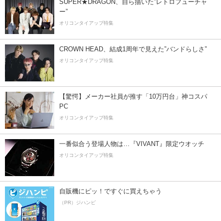
SUPER★DRAGON、自ら描いた”レトロフューチャ
ー”
オリコンタイアップ特集
CROWN HEAD、結成1周年で見えた”バンドらしさ”
オリコンタイアップ特集
【驚愕】メーカー社員が推す「10万円台」神コスパ
PC
オリコンタイアップ特集
一番似合う登場人物は…『VIVANT』限定ウオッチ
オリコンタイアップ特集
自販機にピッ！ですぐに買えちゃう
（PR）ジハンピ