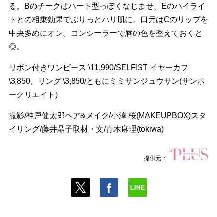
る。Bのチークはハート型っぽくなじませ、Eのハイライ
トとの相乗効果でぷりっとハリ肌に。口元はCのリップを
中央多めにオン。コンシーラーで唇の色を整えておくと
◎。
リボン付きワンピース \11,990/SELFIST イヤーカフ
\3,850、リング \3,850/ともにミミサンジュウサン(サンポ
ークリエイト)
撮影/神戸健太郎ヘア&メイク/小澤 桜(MAKEUPBOX)スタ
イリング/藤井晶子取材・文/青木麻理(tokiwa)
提供元：