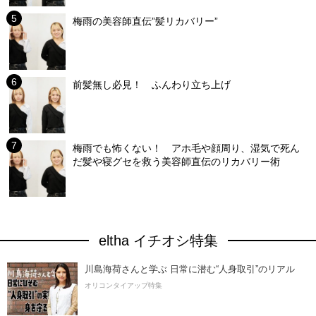
梅雨の美容師直伝”髪リカバリー”
前髪無し必見！ ふんわり立ち上げ
梅雨でも怖くない！ アホ毛や顔周り、湿気で死ん
だ髪や寝グセを救う美容師直伝のリカバリー術
eltha イチオシ特集
川島海荷さんと学ぶ 日常に潜む“人身取引”のリアル
オリコンタイアップ特集