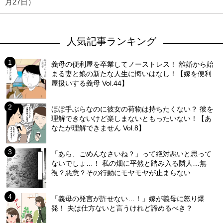
月27日）
人気記事ランキング
義母の便利屋を卒業してノーストレス！ 離婚から始
まる妻と娘の新たな人生に悔いはなし！【嫁を便利
屋扱いする義母 Vol.44】
ほぼ手ぶらなのに彼女の荷物は持ちたくない？ 彼を
理解できないけど楽しまないともったいない！【あ
なたが理解できません Vol.8】
「あら、ごめんなさいね？」って絶対悪いと思って
ないでしょ…！ 私の畑に平然と踏み入る隣人…無
視？悪意？その行動にモヤモヤが止まらない
「義母の発言が許せない…！」嫁が義母に怒り爆
発！ 夫は仕方ないと言うけれど諦めるべき？