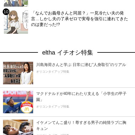
「なんでお義母さんと同居？」一見冷たい夫の発
言…しかし夫の了承ゼロで実母を強引に連れてきた
のは妻だった!?
eltha イチオシ特集
川島海荷さんと学ぶ 日常に潜む“人身取引”のリアル
オリコンタイアップ特集
マクドナルドが40年にわたり支える「小学生の甲子
園」
オリコンタイアップ特集
イケメンてんこ盛り！尊すぎる男子の純情ラブに胸
キュン