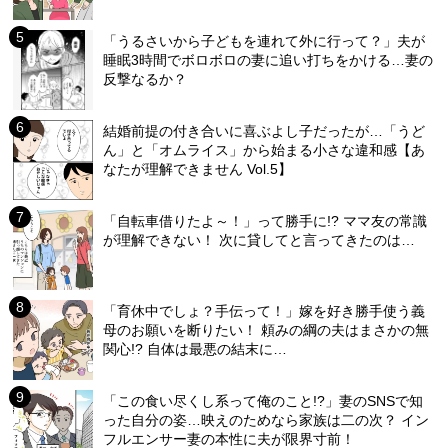
「うるさいから子どもを連れて外に行って？」夫が
睡眠3時間でボロボロの妻に追い打ちをかける…妻の
反撃なるか？
結婚前提の付き合いに喜ぶよし子だったが…「うど
ん」と「オムライス」から始まる小さな違和感【あ
なたが理解できません Vol.5】
「自転車借りたよ～！」って勝手に!? ママ友の常識
が理解できない！ 次に貸してと言ってきたのは…
「育休中でしょ？手伝って！」嫁を好き勝手使う義
母のお願いを断りたい！ 頼みの綱の夫はまさかの無
関心!? 自体は最悪の結末に…
「この食い尽くし系って俺のこと!?」妻のSNSで知
った自分の姿…映えのためなら家族は二の次？ イン
フルエンサー妻の本性に夫が限界寸前！