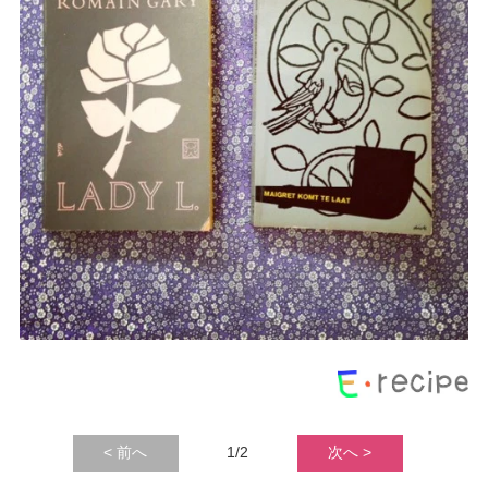
< 前へ
1/2
次へ >