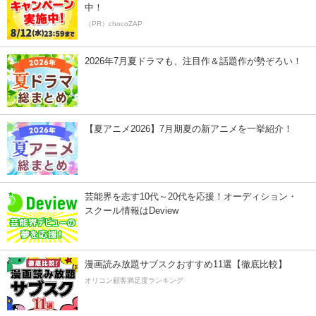
中！
（PR）chocoZAP
2026年7月夏ドラマも、注目作＆話題作が勢ぞろい！
【夏アニメ2026】7月期夏の新アニメを一挙紹介！
芸能界を志す10代～20代を応援！オーディション・
スクール情報はDeview
漫画読み放題サブスクおすすめ11選【徹底比較】
オリコン顧客満足度ランキング