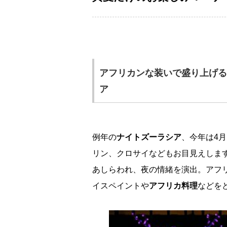
アフリカンな装いで盛り上げる
ア
例年の
ナイトズーラシア
、今年は4
リン、クロサイなどもお目見えしま
あしらわれ、夜の情緒を演出。アフ
イスペイント
アフリカ料理
などを