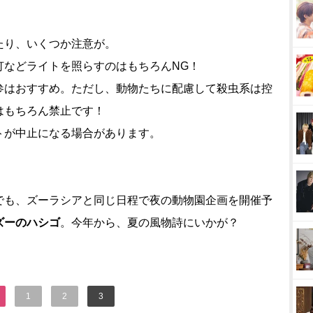
たり、いくつか注意が。
灯などライトを照らすのはもちろんNG！
参はおすすめ。ただし、動物たちに配慮して殺虫系は控
はもちろん禁止です！
トが中止になる場合があります。
でも、ズーラシアと同じ日程で夜の動物園企画を開催予
ズーのハシゴ
。今年から、夏の風物詩にいかが？
1
2
3