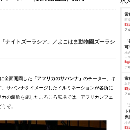
求
歯
医
時給
アル
「
「ナイトズーラシア」／よこはま動物園ズーラシ
可
株
ー
時給
アル
月に全面開園した
「アフリカのサバンナ」
のチーター、キ
歯
島
す。サバンナをイメージしたイルミネーションが各所に
時給
アル
リカの装飾を施したころころ広場では、アフリカンフェ
「
どうぞ。
ト
完
株式
時給