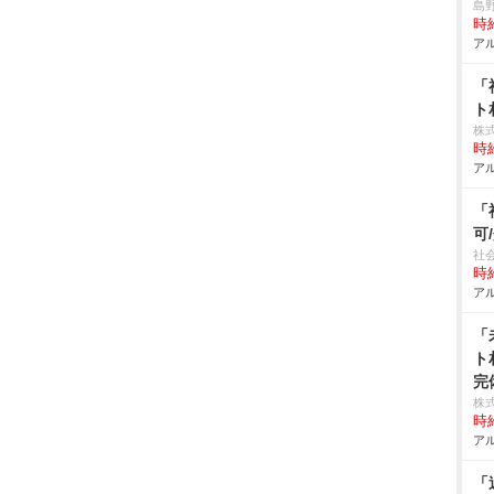
島
時給
アル
「
ト
株
時給
アル
「
可
社
時給
アル
「
ト
完
株式
時給
アル
「