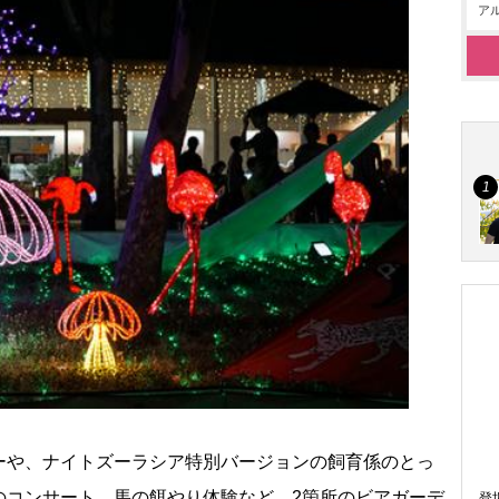
アル
ーや、ナイトズーラシア特別バージョンの飼育係のとっ
のコンサート、馬の餌やり体験など。2箇所のビアガーデ
登