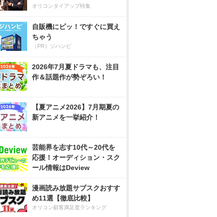
オリコンタイアップ特集
自販機にピッ！ですぐに買え
ちゃう
（PR）ジハンピ
2026年7月夏ドラマも、注目
作＆話題作が勢ぞろい！
【夏アニメ2026】7月期夏の
新アニメを一挙紹介！
芸能界を志す10代～20代を
応援！オーディション・スク
ール情報はDeview
漫画読み放題サブスクおすす
め11選【徹底比較】
オリコン顧客満足度ランキング