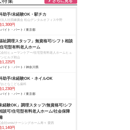
人特集
さらに見る
科助手/未経験OK・駅チカ
療法人社団練廣会 松山デンタルオフィス中野
1,300円
バイト・パート / 東京都
福祉調理スタッフ」無資格可/シフト相談
/住宅型有料老人ホーム
式会社ヒューマンケアー/住宅型有料老人ホームヒュ
マンヒルズ初山
1,225円
バイト・パート / 神奈川県
科助手/未経験OK・ネイルOK
野おとなこども歯科
1,230円
バイト・パート / 東京都
未経験OK」調理スタッフ/無資格可/シフ
相談可/住宅型有料老人ホーム/社会保障
備
会社smis/ナーシングホーム寿々 愛西
1,140円