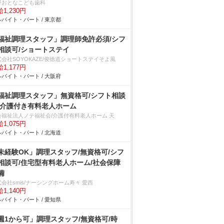
野おとなこども歯科
1,230円
バイト・パート / 東京都
福祉調理スタッフ」調理師免許必須/シフ
相談可/ショートステイ
式会社SOYOKAZE/俊徳道ショートステイそよ風
1,177円
バイト・パート / 大阪府
福祉調理スタッフ」無資格可/シフト相談
/介護付き有料老人ホーム
会福祉法人ノテ福祉会/介護付有料老人ホーム 天
1,075円
バイト・パート / 北海道
未経験OK」調理スタッフ/無資格可/シフ
相談可/住宅型有料老人ホーム/社会保障
備
会社smis/ナーシングホーム寿々 愛西
1,140円
バイト・パート / 愛知県
週1から可」調理スタッフ/無資格可/時