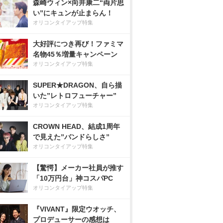
森崎ウィン×向井康二“両片思
い”にキュンが止まらん！
オリコンタイアップ特集
大好評につき再び！ファミマ
名物45％増量キャンペーン
オリコンタイアップ特集
SUPER★DRAGON、自ら描
いた”レトロフューチャー”
オリコンタイアップ特集
CROWN HEAD、結成1周年
で見えた”バンドらしさ”
オリコンタイアップ特集
【驚愕】メーカー社員が推す
「10万円台」神コスパPC
オリコンタイアップ特集
『VIVANT』限定ウオッチ、
プロデューサーの感想は