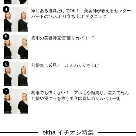
家にある道具だけでOK！ 美容師が教えるセンター
パートの”ふんわり立ち上げ”テクニック
梅雨の美容師直伝”髪リカバリー”
前髪無し必見！ ふんわり立ち上げ
梅雨でも怖くない！ アホ毛や顔周り、湿気で死ん
だ髪や寝グセを救う美容師直伝のリカバリー術
eltha イチオシ特集