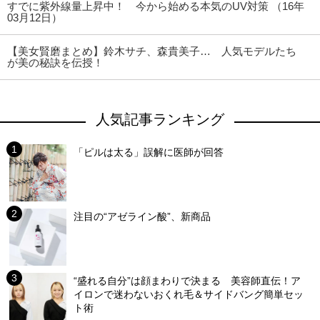
すでに紫外線量上昇中！ 今から始める本気のUV対策 （16年
03月12日）
【美女賢磨まとめ】鈴木サチ、森貴美子… 人気モデルたち
が美の秘訣を伝授！
人気記事ランキング
「ピルは太る」誤解に医師が回答
注目の“アゼライン酸”、新商品
“盛れる自分”は顔まわりで決まる 美容師直伝！ア
イロンで迷わないおくれ毛＆サイドバング簡単セッ
ト術