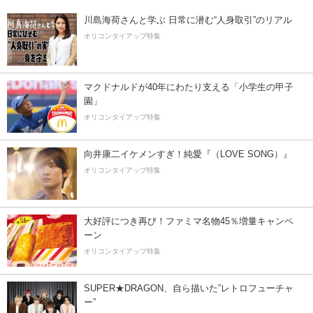
川島海荷さんと学ぶ 日常に潜む“人身取引”のリアル
オリコンタイアップ特集
マクドナルドが40年にわたり支える「小学生の甲子
園」
オリコンタイアップ特集
向井康二イケメンすぎ！純愛『（LOVE SONG）』
オリコンタイアップ特集
大好評につき再び！ファミマ名物45％増量キャンペ
ーン
オリコンタイアップ特集
SUPER★DRAGON、自ら描いた”レトロフューチャ
ー”