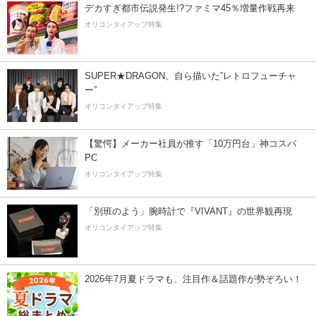
デカすぎ都市伝説発生!?ファミマ45％増量作戦再来
オリコンタイアップ特集
SUPER★DRAGON、自ら描いた”レトロフューチャ
ー”
オリコンタイアップ特集
【驚愕】メーカー社員が推す「10万円台」神コスパ
PC
オリコンタイアップ特集
「別班のよう」腕時計で『VIVANT』の世界観再現
オリコンタイアップ特集
2026年7月夏ドラマも、注目作＆話題作が勢ぞろい！