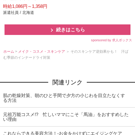
時給1,086円～1,358円
派遣社員 / 北海道
続きはこちら
sponsored by 求人ボックス
ホーム
>
メイク・コスメ・スキンケア
＞ そのスキンケア逆効果かも！ 汗ば
む季節のインナードライ対策
関連リンク
肌の乾燥対策、朝のひと手間で夕方の小じわを目立たなくす
る方法
元祖万能コスメ!? 忙しいママにこそ「馬油」をおすすめした
い理由
これならできる美容方法！-お金をかけずにエイジングケア