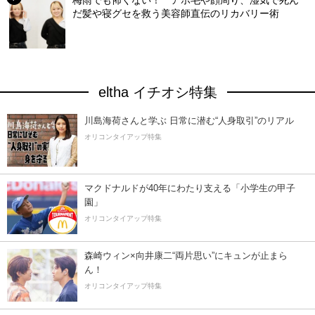
梅雨でも怖くない！ アホ毛や顔周り、湿気で死ん
だ髪や寝グセを救う美容師直伝のリカバリー術
eltha イチオシ特集
川島海荷さんと学ぶ 日常に潜む“人身取引”のリアル
オリコンタイアップ特集
マクドナルドが40年にわたり支える「小学生の甲子
園」
オリコンタイアップ特集
森崎ウィン×向井康二“両片思い”にキュンが止まら
ん！
オリコンタイアップ特集