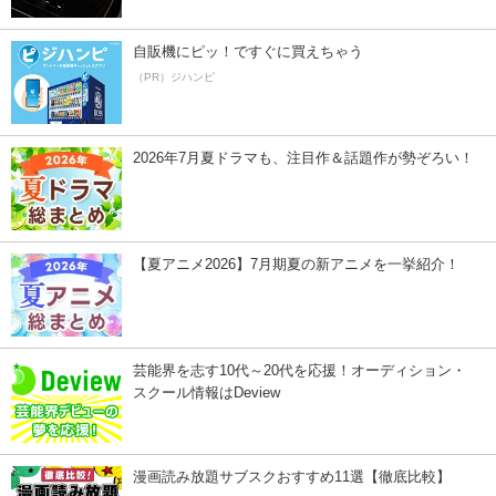
自販機にピッ！ですぐに買えちゃう
（PR）ジハンピ
2026年7月夏ドラマも、注目作＆話題作が勢ぞろい！
【夏アニメ2026】7月期夏の新アニメを一挙紹介！
芸能界を志す10代～20代を応援！オーディション・
スクール情報はDeview
漫画読み放題サブスクおすすめ11選【徹底比較】