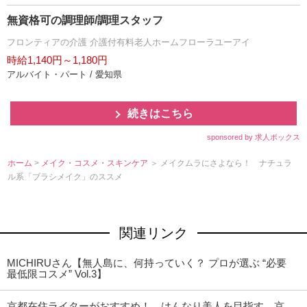
無資格可の調理師/調理スタッフ
フロンティアの介護 介護付有料老人ホームフローラユーアイ
時給1,140円～1,180円
アルバイト・パート / 愛知県
続きはこちら
sponsored by 求人ボックス
ホーム
>
メイク・コスメ・スキンケア
＞ メイクムラにさよなら！ ナチュラ
ル系「ブラシメイク」のススメ
関連リンク
MICHIRUさん【無人島に、何持っていく？ プロが選ぶ “必要
最低限コスメ” Vol.3】
京都在住ライターがおすすめ！ はんなり美人を目指す、京