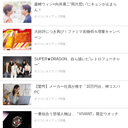
森崎ウィン×向井康二“両片思い”にキュンが止まら
ん！
オリコンタイアップ特集
大好評につき再び！ファミマ名物45％増量キャンペ
ーン
オリコンタイアップ特集
SUPER★DRAGON、自ら描いた”レトロフューチャ
ー”
オリコンタイアップ特集
【驚愕】メーカー社員が推す「10万円台」神コスパ
PC
オリコンタイアップ特集
一番似合う登場人物は…『VIVANT』限定ウオッチ
オリコンタイアップ特集