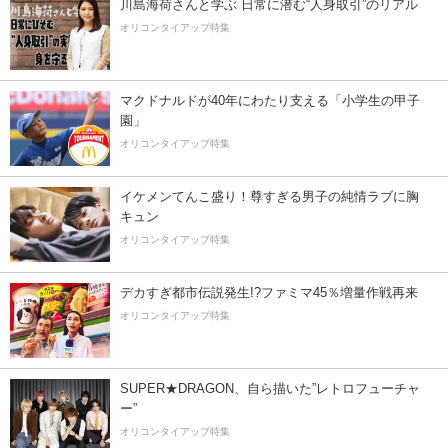
川島海荷さんと学ぶ 日常に潜む“人身取引”のリアル
オリコンタイアップ特集
マクドナルドが40年にわたり支える「小学生の甲子
園」
オリコンタイアップ特集
イケメンてんこ盛り！尊すぎる男子の純情ラブに胸
キュン
オリコンタイアップ特集
デカすぎ都市伝説発生!?ファミマ45％増量作戦再来
オリコンタイアップ特集
SUPER★DRAGON、自ら描いた”レトロフューチャ
ー”
オリコンタイアップ特集