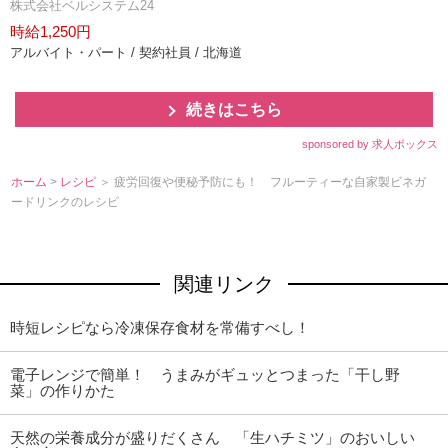
株式会社ベルシステム24
時給1,250円
アルバイト・パート / 契約社員 / 北海道
続きはこちら
sponsored by 求人ボックス
ホーム
>
レシピ
＞ 疲労回復や便秘予防にも！ フルーティーな自家製ビネガ
ードリンクのレシピ
関連リンク
時短レシピなら冷凍保存食材を常備すべし！
電子レンジで簡単！ うまみがギュッとつまった「干し野
菜」の作りかた
天然の栄養成分が盛りだくさん 「生ハチミツ」のおいしい