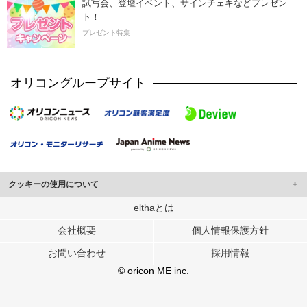
試写会、登壇イベント、サインチェキなどプレゼン
ト！
プレゼント特集
オリコングループサイト
クッキーの使用について
このサイトでは Cookie を使用して、ユーザーに合わせたコンテンツや広告の
elthaとは
表示、ソーシャル メディア機能の提供、広告の表示回数やクリック数の測定を
会社概要
個人情報保護方針
行っています。
また、ユーザーによるサイトの利用状況についても情報を収集し、ソーシャル
お問い合わせ
採用情報
メディアや広告配信、データ解析の各パートナーに提供しています。
各パートナーは、この情報とユーザーが各パートナーに提供した他の情報や、
© oricon ME inc.
ユーザーが各パートナーのサービスを使用したときに収集した他の情報を組み
合わせて使用することがあります。