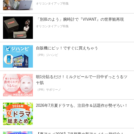
オリコンタイアップ特集
「別班のよう」腕時計で『VIVANT』の世界観再現
オリコンタイアップ特集
自販機にピッ！ですぐに買えちゃう
（PR）ジハンピ
朝1分貼るだけ！ミルクピールで一日中ずっとうるツ
ヤ肌
（PR）サボリーノ
2026年7月夏ドラマも、注目作＆話題作が勢ぞろい！