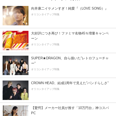
向井康二イケメンすぎ！純愛『（LOVE SONG）』
オリコンタイアップ特集
大好評につき再び！ファミマ名物45％増量キャンペ
ーン
オリコンタイアップ特集
SUPER★DRAGON、自ら描いた”レトロフューチャ
ー”
オリコンタイアップ特集
CROWN HEAD、結成1周年で見えた”バンドらしさ”
オリコンタイアップ特集
【驚愕】メーカー社員が推す「10万円台」神コスパ
PC