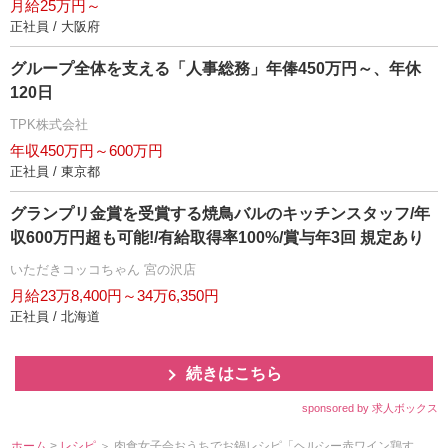
月給25万円～
正社員 / 大阪府
グループ全体を支える「人事総務」年俸450万円～、年休
120日
TPK株式会社
年収450万円～600万円
正社員 / 東京都
グランプリ金賞を受賞する焼鳥バルのキッチンスタッフ/年
収600万円超も可能!/有給取得率100%/賞与年3回 規定あり
いただきコッコちゃん 宮の沢店
月給23万8,400円～34万6,350円
正社員 / 北海道
続きはこちら
sponsored by 求人ボックス
ホーム
>
レシピ
＞ 肉食女子会おうちでお鍋レシピ「ヘルシー赤ワイン鶏す