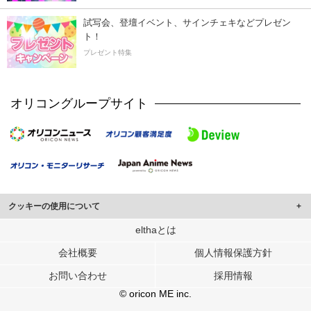
試写会、登壇イベント、サインチェキなどプレゼン
ト！
プレゼント特集
オリコングループサイト
クッキーの使用について
このサイトでは Cookie を使用して、ユーザーに合わせたコンテンツや広告の
elthaとは
表示、ソーシャル メディア機能の提供、広告の表示回数やクリック数の測定を
会社概要
個人情報保護方針
行っています。
また、ユーザーによるサイトの利用状況についても情報を収集し、ソーシャル
お問い合わせ
採用情報
メディアや広告配信、データ解析の各パートナーに提供しています。
各パートナーは、この情報とユーザーが各パートナーに提供した他の情報や、
© oricon ME inc.
ユーザーが各パートナーのサービスを使用したときに収集した他の情報を組み