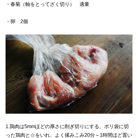
・春菊（軸をとってざく切り） 適量
・卵 2個
1.鶏肉は5mmほどの厚さに削ぎ切りにする。ポリ袋に切
った鶏肉と☆をいれ、よく揉みこみ20分～1時間ほど置い