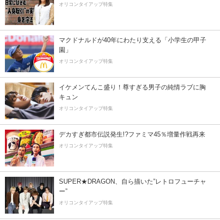
オリコンタイアップ特集
マクドナルドが40年にわたり支える「小学生の甲子
園」
オリコンタイアップ特集
イケメンてんこ盛り！尊すぎる男子の純情ラブに胸
キュン
オリコンタイアップ特集
デカすぎ都市伝説発生!?ファミマ45％増量作戦再来
オリコンタイアップ特集
SUPER★DRAGON、自ら描いた”レトロフューチャ
ー”
オリコンタイアップ特集