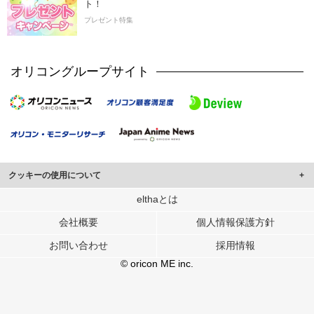
ト！
プレゼント特集
オリコングループサイト
クッキーの使用について
このサイトでは Cookie を使用して、ユーザーに合わせたコンテンツや広告の
elthaとは
表示、ソーシャル メディア機能の提供、広告の表示回数やクリック数の測定を
会社概要
個人情報保護方針
行っています。
また、ユーザーによるサイトの利用状況についても情報を収集し、ソーシャル
お問い合わせ
採用情報
メディアや広告配信、データ解析の各パートナーに提供しています。
各パートナーは、この情報とユーザーが各パートナーに提供した他の情報や、
© oricon ME inc.
ユーザーが各パートナーのサービスを使用したときに収集した他の情報を組み
合わせて使用することがあります。