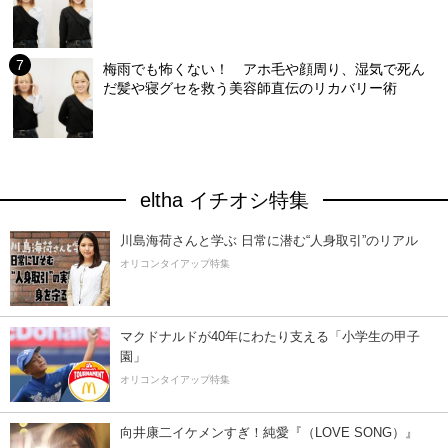
梅雨でも怖くない！ アホ毛や顔周り、湿気で死ん
だ髪や寝グセを救う美容師直伝のリカバリー術
eltha イチオシ特集
川島海荷さんと学ぶ 日常に潜む“人身取引”のリアル
オリコンタイアップ特集
マクドナルドが40年にわたり支える「小学生の甲子
園」
オリコンタイアップ特集
向井康二イケメンすぎ！純愛『（LOVE SONG）』