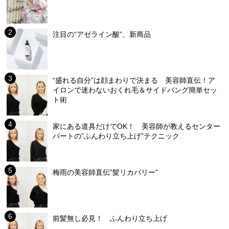
注目の“アゼライン酸”、新商品
“盛れる自分”は顔まわりで決まる 美容師直伝！ア
イロンで迷わないおくれ毛＆サイドバング簡単セッ
ト術
家にある道具だけでOK！ 美容師が教えるセンター
パートの”ふんわり立ち上げ”テクニック
梅雨の美容師直伝”髪リカバリー”
前髪無し必見！ ふんわり立ち上げ