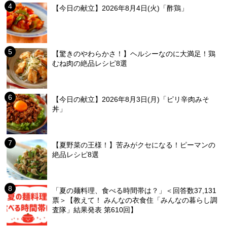
【今日の献立】2026年8月4日(火)「酢鶏」
【驚きのやわらかさ！】ヘルシーなのに大満足！鶏
むね肉の絶品レシピ8選
【今日の献立】2026年8月3日(月)「ピリ辛肉みそ
丼」
【夏野菜の王様！】苦みがクセになる！ピーマンの
絶品レシピ8選
「夏の麺料理、食べる時間帯は？」＜回答数37,131
票＞【教えて！ みんなの衣食住「みんなの暮らし調
査隊」結果発表 第610回】