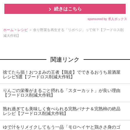
続きはこちら
sponsored by 求人ボックス
ホーム
>
レシピ
＞ 余り野菜を再生する「リボベジ」って何？【フードロス削
減大作戦】
関連リンク
捨てたら損！おつまみの王者【鶏皮】でできるおうち居酒屋
レシピ5選【フードロス削減大作戦】
りんごの栄養がまるごと摂れる「スターカット」が良い理由
【フードロス削減大作戦】
熟れ過ぎても美味しく食べられる完熟バナナ＆完熟柿の絶品
レシピ【フードロス削減大作戦】
ゆで汁をリメイクしてもう一品「モロヘイヤと鶏ささ身のゴ