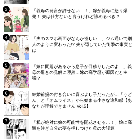
「義母の発言が許せない…！」嫁が義母に怒り爆
発！ 夫は仕方ないと言うけれど諦めるべき？
「夫のスマホ画面がなんか怪しい…」ジム通いで別
人のように変わった!? 夫が隠していた衝撃の事実と
は
「嫁に問題があるから息子が目移りしたのよ！」義
母の驚きの見解に唖然…嫁の高学歴が原因だと主
張!?
結婚前提の付き合いに喜ぶよし子だったが…「うど
ん」と「オムライス」から始まる小さな違和感【あ
なたが理解できません Vol.5】
「私が絶対に娘の可能性を開花させる…！」娘に高
額を注ぎ自分の夢を押しつけた母の大誤算