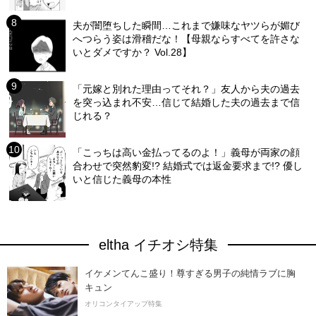
夫が闇堕ちした瞬間…これまで嫌味なヤツらが媚び
へつらう姿は滑稽だな！【母親ならすべてを許さな
いとダメですか？ Vol.28】
「元嫁と別れた理由ってそれ？」友人から夫の過去
を突っ込まれ不安…信じて結婚した夫の過去まで信
じれる？
「こっちは高い金払ってるのよ！」義母が両家の顔
合わせで突然豹変!? 結婚式では返金要求まで!? 優し
いと信じた義母の本性
eltha イチオシ特集
イケメンてんこ盛り！尊すぎる男子の純情ラブに胸
キュン
オリコンタイアップ特集