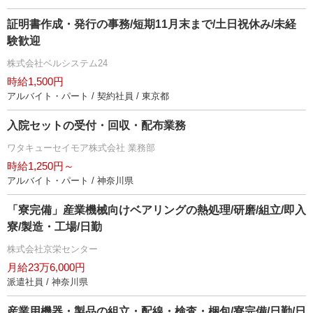
証明書作成・発行の事務/短期11月末まで/土日祝休み/未経
験歓迎
株式会社ベルシステム24
時給1,500円
アルバイト・パート / 契約社員 / 東京都
入院セットの受付・回収・配布業務
ワタキューセイモア株式会社 業務部
時給1,250円～
アルバイト・パート / 神奈川県
「寮完備」産業機械向けベアリングの熱処理/研磨/組立/即入
寮/製造・工場/日勤
株式会社京栄センター
月給23万6,000円
派遣社員 / 神奈川県
産業用機器・製品の組立・配線・検査・梱包/寮完備/日勤/日