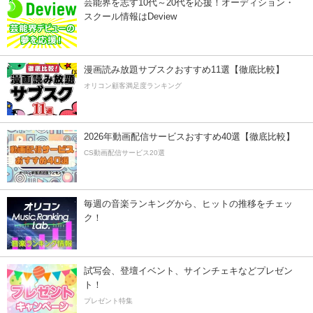
芸能界を志す10代～20代を応援！オーディション・
スクール情報はDeview
漫画読み放題サブスクおすすめ11選【徹底比較】
オリコン顧客満足度ランキング
2026年動画配信サービスおすすめ40選【徹底比較】
CS動画配信サービス20選
毎週の音楽ランキングから、ヒットの推移をチェッ
ク！
試写会、登壇イベント、サインチェキなどプレゼン
ト！
プレゼント特集