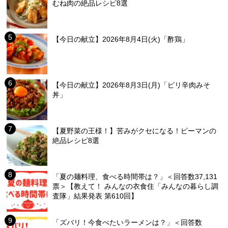
むね肉の絶品レシピ8選
【今日の献立】2026年8月4日(火)「酢鶏」
【今日の献立】2026年8月3日(月)「ピリ辛肉みそ
丼」
【夏野菜の王様！】苦みがクセになる！ピーマンの
絶品レシピ8選
「夏の麺料理、食べる時間帯は？」＜回答数37,131
票＞【教えて！ みんなの衣食住「みんなの暮らし調
査隊」結果発表 第610回】
「ズバリ！今食べたいラーメンは？」＜回答数