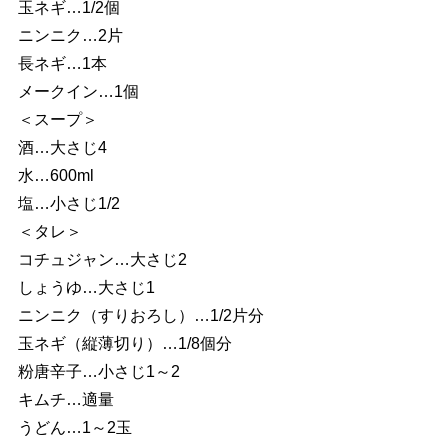
玉ネギ…1/2個
ニンニク…2片
長ネギ…1本
メークイン…1個
＜スープ＞
酒…大さじ4
水…600ml
塩…小さじ1/2
＜タレ＞
コチュジャン…大さじ2
しょうゆ…大さじ1
ニンニク（すりおろし）…1/2片分
玉ネギ（縦薄切り）…1/8個分
粉唐辛子…小さじ1～2
キムチ…適量
うどん…1～2玉