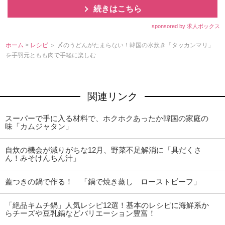
続きはこちら
sponsored by 求人ボックス
ホーム
>
レシピ
＞ 〆のうどんがたまらない！韓国の水炊き「タッカンマリ」
を手羽元ともも肉で手軽に楽しむ
関連リンク
スーパーで手に入る材料で、ホクホクあったか韓国の家庭の
味「カムジャタン」
自炊の機会が減りがちな12月、野菜不足解消に「具だくさ
ん！みそけんちん汁」
蓋つきの鍋で作る！ 「鍋で焼き蒸し ローストビーフ」
「絶品キムチ鍋」人気レシピ12選！基本のレシピに海鮮系か
らチーズや豆乳鍋などバリエーション豊富！