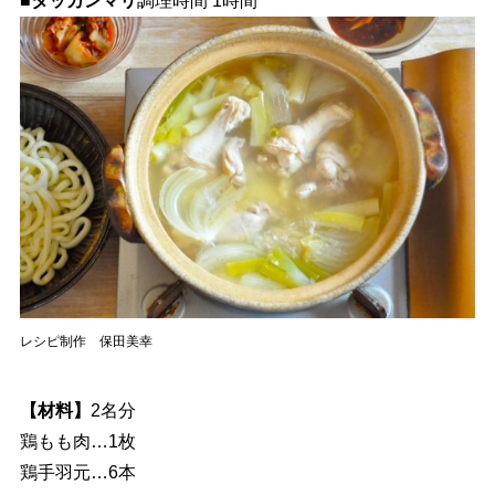
■タッカンマリ
調理時間 1時間
レシピ制作 保田美幸
【材料】
2名分
鶏もも肉…1枚
鶏手羽元…6本