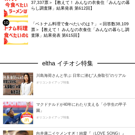
37,337票＞【教えて！ みんなの衣食住「みんなの暮
らし調査隊」結果発表 第612回】
「ベトナム料理で食べたいのは？」＜回答数38,109
票＞【教えて！ みんなの衣食住「みんなの暮らし調
査隊」結果発表 第615回】
eltha イチオシ特集
川島海荷さんと学ぶ 日常に潜む“人身取引”のリアル
オリコンタイアップ特集
マクドナルドが40年にわたり支える「小学生の甲子
園」
オリコンタイアップ特集
向井康二イケメンすぎ！純愛『（LOVE SONG）』