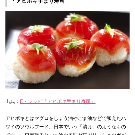
・アヒポキ手まり寿司
出典：
E・レシピ「アヒポキ手まり寿司」
アヒポキとはマグロをしょう油やごま油などで和えたハ
ワイのソウルフード。日本でいう「漬け」のようなもの