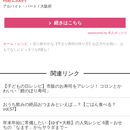
時給1,350円
アルバイト・パート / 大阪府
続きはこちら
sponsored by 求人ボックス
ホーム
>
レシピ
＞ 彩り鮮やかな【手まり寿司の作り方】お正月やお祝い、お
もてなしにピッタリな9選も！
関連リンク
【子どもの日レシピ】市販のお寿司をアレンジ！ コロンとか
わいい「鯉のぼり寿司」
おうち飲みの絶品おつまみといえば…？【ごはん食べる？
vol.57】
年末年始に常備したい【ゆず×大根】の人気レシピ 6選～おせ
ちの「なます」からサラダまで～