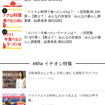
「ベトナム料理で食べたいのは？」＜回答数38,109
票＞【教えて！ みんなの衣食住「みんなの暮らし調
査隊」結果発表 第615回】
「ズバリ！今食べたいラーメンは？」＜回答数
37,337票＞【教えて！ みんなの衣食住「みんなの暮
らし調査隊」結果発表 第612回】
eltha イチオシ特集
川島海荷さんと学ぶ 日常に潜む“人身取引”のリアル
オリコンタイアップ特集
マクドナルドが40年にわたり支える「小学生の甲子
園」