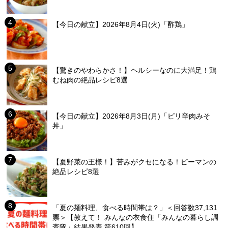
【今日の献立】2026年8月4日(火)「酢鶏」
【驚きのやわらかさ！】ヘルシーなのに大満足！鶏
むね肉の絶品レシピ8選
【今日の献立】2026年8月3日(月)「ピリ辛肉みそ
丼」
【夏野菜の王様！】苦みがクセになる！ピーマンの
絶品レシピ8選
「夏の麺料理、食べる時間帯は？」＜回答数37,131
票＞【教えて！ みんなの衣食住「みんなの暮らし調
査隊」結果発表 第610回】