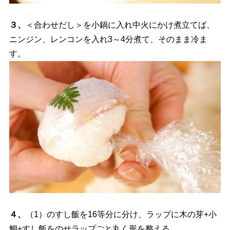
３、
＜合わせだし＞を小鍋に入れ中火にかけ煮立てば、
ニンジン、レンコンを入れ3～4分煮て、そのまま冷ま
す。
４、
（1）のすし飯を16等分に分け、ラップに木の芽+小
鯛+すし飯をのせラップごと丸く形を整える。