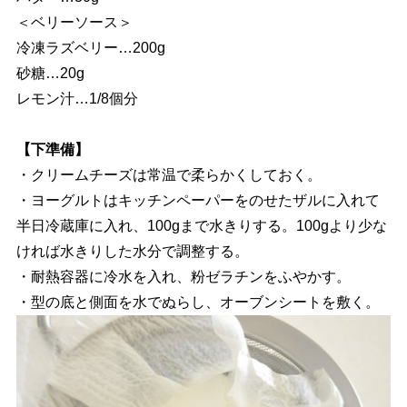
＜ベリーソース＞
冷凍ラズベリー…200g
砂糖…20g
レモン汁…1/8個分
【下準備】
・クリームチーズは常温で柔らかくしておく。
・ヨーグルトはキッチンペーパーをのせたザルに入れて
半日冷蔵庫に入れ、100gまで水きりする。100gより少な
ければ水きりした水分で調整する。
・耐熱容器に冷水を入れ、粉ゼラチンをふやかす。
・型の底と側面を水でぬらし、オーブンシートを敷く。