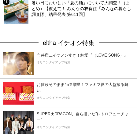
暑い日においしい「夏の麺」について大調査！（ま
とめ）【教えて！ みんなの衣食住「みんなの暮らし
調査隊」結果発表 第611回】
eltha イチオシ特集
向井康二イケメンすぎ！純愛『（LOVE SONG）』
オリコンタイアップ特集
お値段そのまま45％増量！ファミマ夏の大盤振る舞
い
オリコンタイアップ特集
SUPER★DRAGON、自ら描いた”レトロフューチャ
ー”
オリコンタイアップ特集