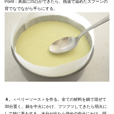
Point：表面に凹凸ができたら、熱湯で温めたスプーンの
背でなでながら平らにする。
４、
＜ベリーソース＞を作る。全ての材料を鍋で混ぜて
30分置く。鍋を中火にかけ、フツフツしてきたら弱火に
して鍋に蓋をする。水分が出たら強めの中火にかけ、弱