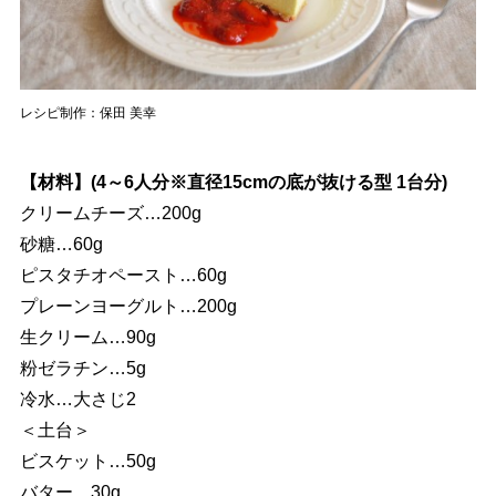
レシピ制作：保田 美幸
【材料】(4～6人分※直径15cmの底が抜ける型 1台分)
クリームチーズ…200g
砂糖…60g
ピスタチオペースト…60g
プレーンヨーグルト…200g
生クリーム…90g
粉ゼラチン…5g
冷水…大さじ2
＜土台＞
ビスケット…50g
バター…30g