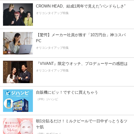
CROWN HEAD、結成1周年で見えた”バンドらしさ”
オリコンタイアップ特集
【驚愕】メーカー社員が推す「10万円台」神コスパ
PC
オリコンタイアップ特集
『VIVANT』限定ウオッチ、プロデューサーの感想は
オリコンタイアップ特集
自販機にピッ！ですぐに買えちゃう
（PR）ジハンピ
朝1分貼るだけ！ミルクピールで一日中ずっとうるツ
ヤ肌
（PR）サボリーノ