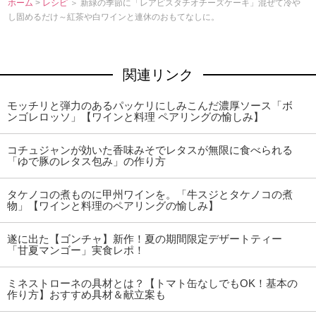
ホーム
>
レシピ
＞ 新緑の季節に「レアピスタチオチーズケーキ」混ぜて冷
し固めるだけ～紅茶や白ワインと連休のおもてなしに。
関連リンク
モッチリと弾力のあるパッケリにしみこんだ濃厚ソース「ボ
ンゴレロッソ」【ワインと料理 ペアリングの愉しみ】
コチュジャンが効いた香味みそでレタスが無限に食べられる
「ゆで豚のレタス包み」の作り方
タケノコの煮ものに甲州ワインを。「牛スジとタケノコの煮
物」【ワインと料理のペアリングの愉しみ】
遂に出た【ゴンチャ】新作！夏の期間限定デザートティー
「甘夏マンゴー」実食レポ！
ミネストローネの具材とは？【トマト缶なしでもOK！基本の
作り方】おすすめ具材＆献立案も