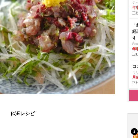
ジ
年
正社
「
経
す
休
So
年
ス
正社
コ
ミ
月
正社
(c)Eレシピ