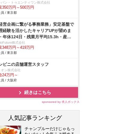
ャパン・トゥエンティワン株式会社
収350万円～500万円
員 / 東京都
経営企画に繋がる事務業務」安定基盤で
理経験を活かしたキャリアUPが望めま
・年休124日・残業月平均15.3h・産育
復職率100%/インターネット/Webサービ
cioFuture株式会社
収348万円～419万円
・ASP
員 / 東京都
ンビニの店舗運営スタッフ
リオン株式会社
給24万円～
員 / 大阪府
続きはこちら
sponsored by 求人ボックス
人気記事ランキング
チャンプルーだけじゃもっ