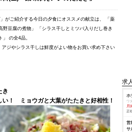
」がご紹介する今日の夕食にオススメの献立は、 「薬
高野豆腐の煮物」 「シラス干しとミツバ入りだし巻き
」 の全4品。
。アジやシラス干しは鮮度がよい物をお買い求め下さい
求
たき
ホ
しい！ ミョウガと大葉がたたきと好相性！
ワ
月給
正社
営
サ