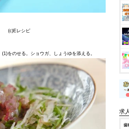
(c)Eレシピ
、(1)をのせる。ショウガ、しょうゆを添える。
求
歯