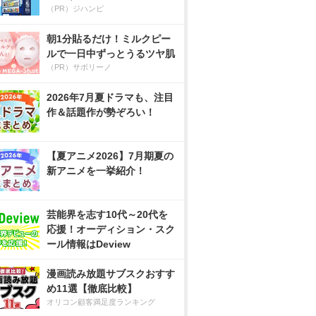
（PR）ジハンピ
朝1分貼るだけ！ミルクピー
ルで一日中ずっとうるツヤ肌
（PR）サボリーノ
2026年7月夏ドラマも、注目
作＆話題作が勢ぞろい！
【夏アニメ2026】7月期夏の
新アニメを一挙紹介！
芸能界を志す10代～20代を
応援！オーディション・スク
ール情報はDeview
漫画読み放題サブスクおすす
め11選【徹底比較】
オリコン顧客満足度ランキング