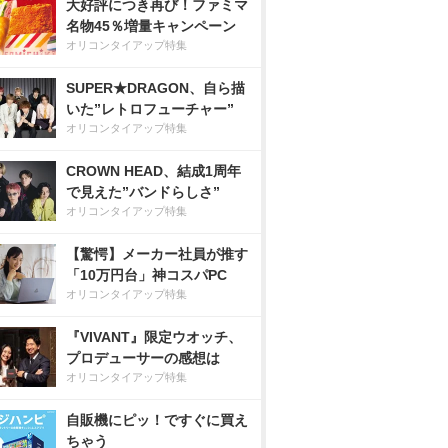
大好評につき再び！ファミマ
名物45％増量キャンペーン
オリコンタイアップ特集
SUPER★DRAGON、自ら描
いた”レトロフューチャー”
オリコンタイアップ特集
CROWN HEAD、結成1周年
で見えた”バンドらしさ”
オリコンタイアップ特集
【驚愕】メーカー社員が推す
「10万円台」神コスパPC
オリコンタイアップ特集
『VIVANT』限定ウオッチ、
プロデューサーの感想は
オリコンタイアップ特集
自販機にピッ！ですぐに買え
ちゃう