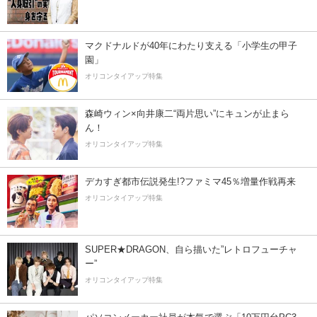
マクドナルドが40年にわたり支える「小学生の甲子
園」
オリコンタイアップ特集
森崎ウィン×向井康二“両片思い”にキュンが止まら
ん！
オリコンタイアップ特集
デカすぎ都市伝説発生!?ファミマ45％増量作戦再来
オリコンタイアップ特集
SUPER★DRAGON、自ら描いた”レトロフューチャ
ー”
オリコンタイアップ特集