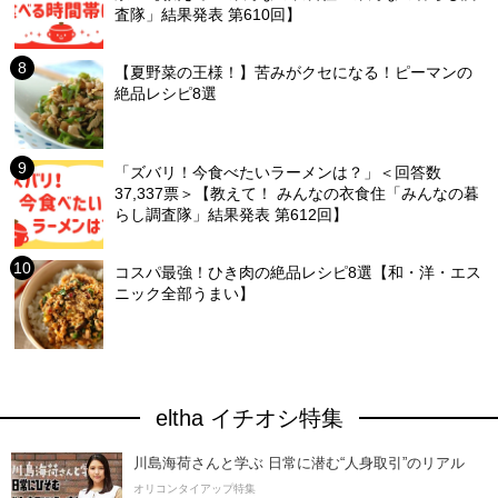
査隊」結果発表 第610回】
【夏野菜の王様！】苦みがクセになる！ピーマンの
絶品レシピ8選
「ズバリ！今食べたいラーメンは？」＜回答数
37,337票＞【教えて！ みんなの衣食住「みんなの暮
らし調査隊」結果発表 第612回】
コスパ最強！ひき肉の絶品レシピ8選【和・洋・エス
ニック全部うまい】
eltha イチオシ特集
川島海荷さんと学ぶ 日常に潜む“人身取引”のリアル
オリコンタイアップ特集