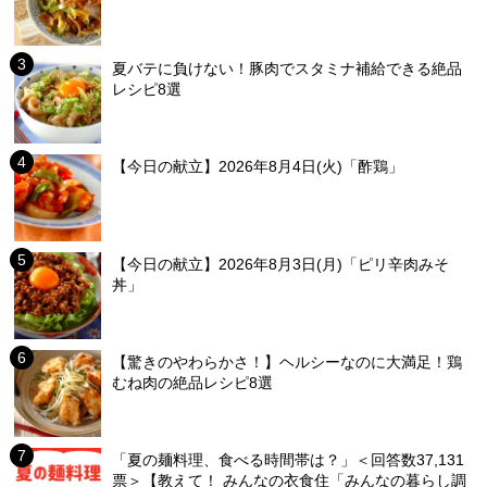
夏バテに負けない！豚肉でスタミナ補給できる絶品
レシピ8選
【今日の献立】2026年8月4日(火)「酢鶏」
【今日の献立】2026年8月3日(月)「ピリ辛肉みそ
丼」
【驚きのやわらかさ！】ヘルシーなのに大満足！鶏
むね肉の絶品レシピ8選
「夏の麺料理、食べる時間帯は？」＜回答数37,131
票＞【教えて！ みんなの衣食住「みんなの暮らし調