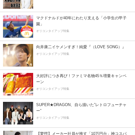
マクドナルドが40年にわたり支える「小学生の甲子
園」
オリコンタイアップ特集
向井康二イケメンすぎ！純愛『（LOVE SONG）』
オリコンタイアップ特集
大好評につき再び！ファミマ名物45％増量キャンペ
ーン
オリコンタイアップ特集
SUPER★DRAGON、自ら描いた”レトロフューチャ
ー”
オリコンタイアップ特集
【驚愕】メーカー社員が推す「10万円台」神コスパ