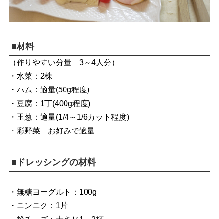
■材料
（作りやすい分量 3～4人分）
・水菜：2株
・ハム：適量(50g程度)
・豆腐：1丁(400g程度)
・玉葱：適量(1/4～1/6カット程度)
・彩野菜：お好みで適量
■ドレッシングの材料
・無糖ヨーグルト：100g
・ニンニク：1片