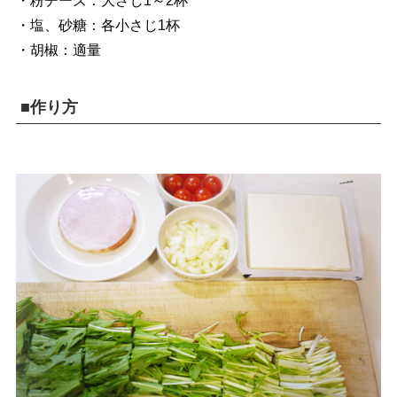
・粉チーズ：大さじ1～2杯
・塩、砂糖：各小さじ1杯
・胡椒：適量
■作り方