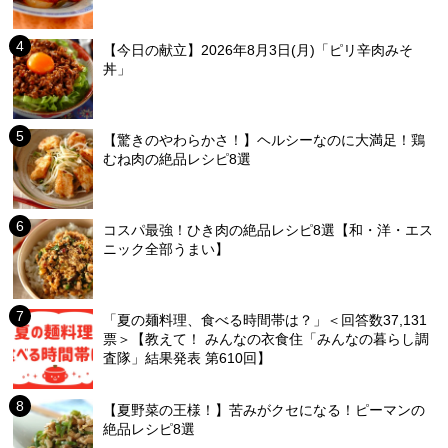
【今日の献立】2026年8月3日(月)「ピリ辛肉みそ
丼」
【驚きのやわらかさ！】ヘルシーなのに大満足！鶏
むね肉の絶品レシピ8選
コスパ最強！ひき肉の絶品レシピ8選【和・洋・エス
ニック全部うまい】
「夏の麺料理、食べる時間帯は？」＜回答数37,131
票＞【教えて！ みんなの衣食住「みんなの暮らし調
査隊」結果発表 第610回】
【夏野菜の王様！】苦みがクセになる！ピーマンの
絶品レシピ8選