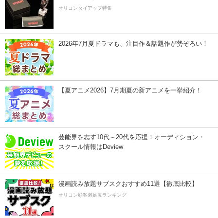
オリコンタイアップ特集
2026年7月夏ドラマも、注目作＆話題作が勢ぞろい！
【夏アニメ2026】7月期夏の新アニメを一挙紹介！
芸能界を志す10代～20代を応援！オーディション・
スクール情報はDeview
漫画読み放題サブスクおすすめ11選【徹底比較】
オリコン顧客満足度ランキング