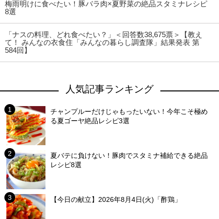
梅雨明けに食べたい！豚バラ肉×夏野菜の絶品スタミナレシピ
8選
「ナスの料理、どれ食べたい？」＜回答数38,675票＞【教え
て！ みんなの衣食住「みんなの暮らし調査隊」結果発表 第
584回】
人気記事ランキング
チャンプルーだけじゃもったいない！今年こそ極め
る夏ゴーヤ絶品レシピ3選
夏バテに負けない！豚肉でスタミナ補給できる絶品
レシピ8選
【今日の献立】2026年8月4日(火)「酢鶏」