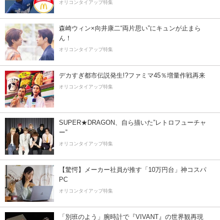
オリコンタイアップ特集
森崎ウィン×向井康二“両片思い”にキュンが止まら
ん！
オリコンタイアップ特集
デカすぎ都市伝説発生!?ファミマ45％増量作戦再来
オリコンタイアップ特集
SUPER★DRAGON、自ら描いた”レトロフューチャ
ー”
オリコンタイアップ特集
【驚愕】メーカー社員が推す「10万円台」神コスパ
PC
オリコンタイアップ特集
「別班のよう」腕時計で『VIVANT』の世界観再現