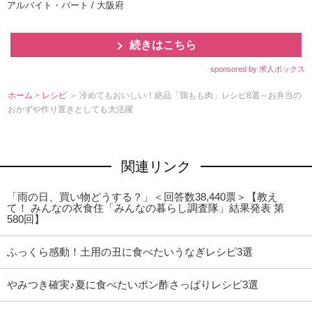
アルバイト・パート / 大阪府
続きはこちら
sponsored by 求人ボックス
ホーム
>
レシピ
＞ 冷めてもおいしい！絶品「鶏もも肉」レシピ8選～お弁当の
おかずや作り置きとしても大活躍
関連リンク
「雨の日、買い物どうする？」＜回答数38,440票＞【教え
て！ みんなの衣食住「みんなの暮らし調査隊」結果発表 第
580回】
ふっくら感動！土用の丑に食べたいうなぎレシピ3選
みつき確実♪夏に食べたいポン酢さっぱりレシピ3選