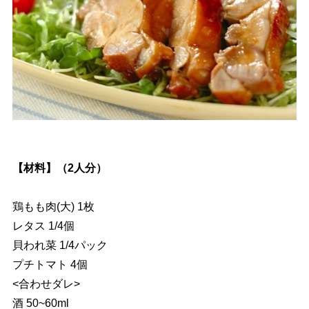
【材料】（2人分）
鶏もも肉(大) 1枚
レタス 1/4個
貝われ菜 1/4パック
プチトマト 4個
<合わせダレ>
酒 50~60ml