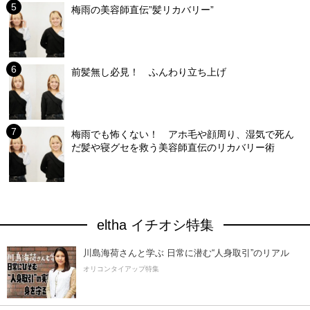
梅雨の美容師直伝”髪リカバリー”
前髪無し必見！ ふんわり立ち上げ
梅雨でも怖くない！ アホ毛や顔周り、湿気で死ん
だ髪や寝グセを救う美容師直伝のリカバリー術
eltha イチオシ特集
川島海荷さんと学ぶ 日常に潜む“人身取引”のリアル
オリコンタイアップ特集