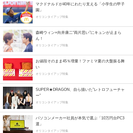
マクドナルドが40年にわたり支える「小学生の甲子
園」
オリコンタイアップ特集
森崎ウィン×向井康二“両片思い”にキュンが止まら
ん！
オリコンタイアップ特集
お値段そのまま45％増量！ファミマ夏の大盤振る舞
い
オリコンタイアップ特集
SUPER★DRAGON、自ら描いた”レトロフューチャ
ー”
オリコンタイアップ特集
パソコンメーカー社員が本気で選ぶ「10万円台PC3
選」
オリコンタイアップ特集