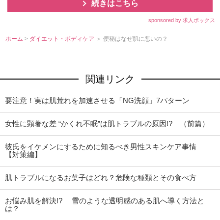
続きはこちら
sponsored by 求人ボックス
ホーム
>
ダイエット・ボディケア
＞ 便秘はなぜ肌に悪いの？
関連リンク
要注意！実は肌荒れを加速させる「NG洗顔」7パターン
女性に顕著な差 “かくれ不眠”は肌トラブルの原因!? （前篇）
彼氏をイケメンにするために知るべき男性スキンケア事情
【対策編】
肌トラブルになるお菓子はどれ？危険な種類とその食べ方
お悩み肌を解決!? 雪のような透明感のある肌へ導く方法と
は？