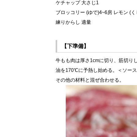
ケチャップ 大さじ1
ブロッコリー (ゆで)4~6房 レモン (くし
練りからし 適量
【下準備】
牛もも肉は厚さ1cmに切り、筋切り
油を170℃に予熱し始める。＜ソー
その他の材料と混ぜ合わせる。