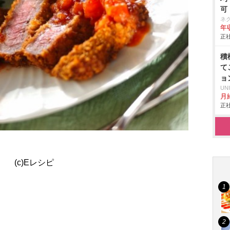
可
ネ
年収
正社
積
て
ョ
UN
月給
正社
(c)Eレシピ