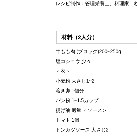
レシピ制作：管理栄養士、料理家 杉
材料（2人分）
牛もも肉 (ブロック)200~250g
塩コショウ 少々
＜衣＞
小麦粉 大さじ1~2
溶き卵 1個分
パン粉 1~1.5カップ
揚げ油 適量 ＜ソース＞
トマト 1個
トンカツソース 大さじ2