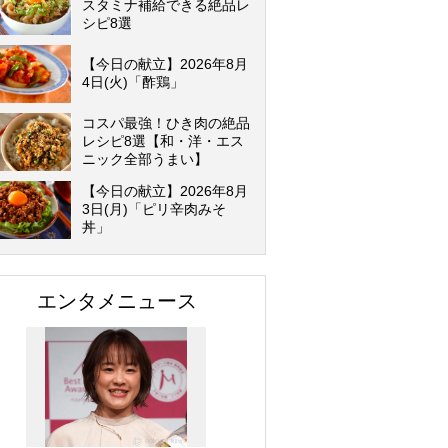
スタミナ補給できる絶品レ
シピ8選
【今日の献立】2026年8月
4日(火)「酢鶏」
コスパ最強！ひき肉の絶品
レシピ8選【和・洋・エス
ニック全部うまい】
【今日の献立】2026年8月
3日(月)「ピリ辛肉みそ
丼」
エンタメニュース