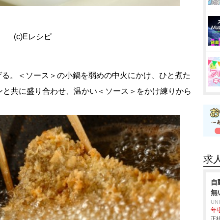
(c)Eレシピ
ッと揚げる。＜ソース＞の小鍋を弱めの中火にかけ、ひと煮た
ンと共に盛り合わせ、温かい＜ソース＞をかけ練りから
求
自
無
UN
年収
正社