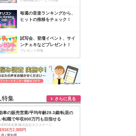
CS動画配信サービス20選
毎週の音楽ランキングから、
ヒットの推移をチェック！
試写会、登壇イベント、サイ
ンチェキなどプレゼント！
プレゼント特集
人特集
さらに見る
動車の販売営業/平均年齢29.3歳/転居の
い転職で年収800万円も目指せる
IVERSE名東/株式会社ネクステージ
816万2,000円
員 / 愛知県