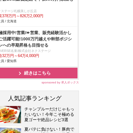
クステージ札幌美しが丘店
378万円～826万2,000円
員 / 北海道
極採用中!営業/⏩️営業、販売経験活かし
ご活躍可能!1000万円越えや幹部ポジシ
ンへの早期昇格も目指せる
IVERSE名東/株式会社ネクステージ
32万円～64万4,000円
員 / 愛知県
続きはこちら
sponsored by 求人ボックス
人気記事ランキング
チャンプルーだけじゃもっ
たいない！今年こそ極める
夏ゴーヤ絶品レシピ3選
夏バテに負けない！豚肉で