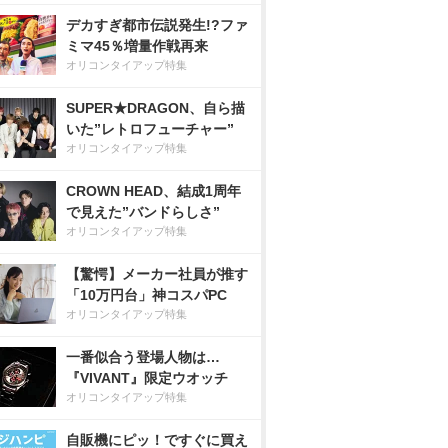
デカすぎ都市伝説発生!?ファ
ミマ45％増量作戦再来
オリコンタイアップ特集
SUPER★DRAGON、自ら描
いた”レトロフューチャー”
オリコンタイアップ特集
CROWN HEAD、結成1周年
で見えた”バンドらしさ”
オリコンタイアップ特集
【驚愕】メーカー社員が推す
「10万円台」神コスパPC
オリコンタイアップ特集
一番似合う登場人物は…
『VIVANT』限定ウオッチ
オリコンタイアップ特集
自販機にピッ！ですぐに買え