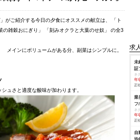
」がご紹介する今日の夕食にオススメの献立は、 「ト
菜の雑穀おにぎり」 「刻みオクラと大葉のせ奴」 の全3
求
！ メインにボリュームがある分、副菜はシンプルに。
未
証
ネ
ツ
年収
正社
ッシュさと適度な酸味が加わります。
業
フ
ネ
年収
正社
自
均