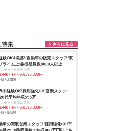
人特集
さらに見る
経験OK&急募!/自動車の販売スタッフ/東
プライム上場/従業員数8000人以上
クステージ札幌厚別店
448万円～901万6,000円
員 / 北海道
界未経験OK!採用強化中!/営業スタッ
/20代平均年収555万
クステージ日進駅前店
448万円～901万6,000円
員 / 愛知県
動車の買取営業スタッフ/採用強化中!/平
年齢29.3歳/固定給で年収800万円以上も