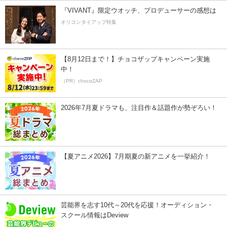
『VIVANT』限定ウオッチ、プロデューサーの感想は
オリコンタイアップ特集
【8月12日まで！】チョコザップキャンペーン実施
中！
（PR）chocoZAP
2026年7月夏ドラマも、注目作＆話題作が勢ぞろい！
【夏アニメ2026】7月期夏の新アニメを一挙紹介！
芸能界を志す10代～20代を応援！オーディション・
スクール情報はDeview