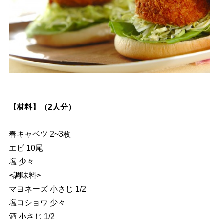
【材料】（2人分）
春キャベツ 2~3枚
エビ 10尾
塩 少々
<調味料>
マヨネーズ 小さじ 1/2
塩コショウ 少々
酒 小さじ 1/2