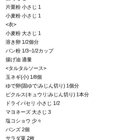
片栗粉 小さじ 1
小麦粉 小さじ 1
<衣>
小麦粉 大さじ 1
溶き卵 1/2個分
パン粉 1/3~1/2カップ
揚げ油 適量
<タルタルソース>
玉ネギ(小) 1/8個
ゆで卵(固ゆで:みじん切り) 1個分
ピクルス(キュウリ:みじん切り) 1本分
ドライパセリ 小さじ 1/2
マヨネーズ 大さじ 3
塩コショウ 少々
バンズ 2個
サラダ菜 2枚