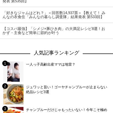
発表 第535回】
「好きなジャムはどれ？」＜回答数14,937票＞【教えて！ み
んなの衣食住「みんなの暮らし調査隊」結果発表 第533回】
【コスパ最強】「シメジ×豚ひき肉」の大満足レシピ8選！お
かず・主食など簡単に節約が叶う
人気記事ランキング
一人っ子高齢出産ママは地雷？
ジュワッと旨い！ゴーヤチャンプルーが止まらない
絶品レシピ3選
チャンプルーだけじゃもったいない！今年こそ極め