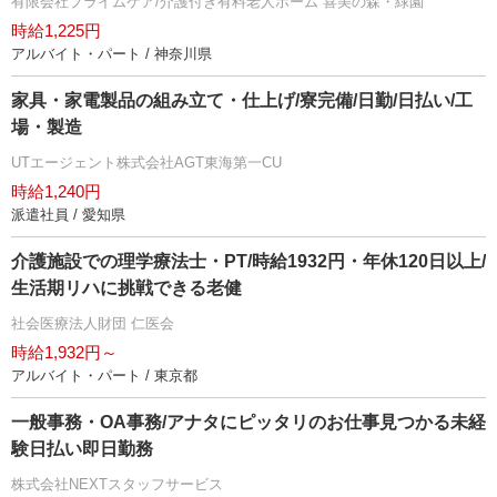
有限会社プライムケア/介護付き有料老人ホーム 喜美の森・緑園
時給1,225円
アルバイト・パート / 神奈川県
家具・家電製品の組み立て・仕上げ/寮完備/日勤/日払い/工
場・製造
UTエージェント株式会社AGT東海第一CU
時給1,240円
派遣社員 / 愛知県
介護施設での理学療法士・PT/時給1932円・年休120日以上/
生活期リハに挑戦できる老健
社会医療法人財団 仁医会
時給1,932円～
アルバイト・パート / 東京都
一般事務・OA事務/アナタにピッタリのお仕事見つかる未経
験日払い即日勤務
株式会社NEXTスタッフサービス