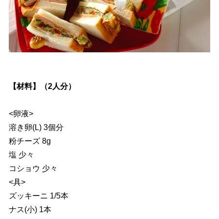
【材料】（2人分）
<卵液>
溶き卵(L) 3個分
粉チーズ 8g
塩 少々
コショウ 少々
<具>
ズッキーニ 1/5本
ナス(小) 1本