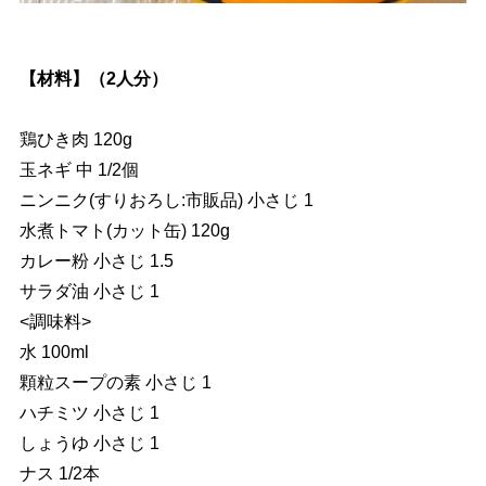
【材料】（2人分）
鶏ひき肉 120g
玉ネギ 中 1/2個
ニンニク(すりおろし:市販品) 小さじ 1
水煮トマト(カット缶) 120g
カレー粉 小さじ 1.5
サラダ油 小さじ 1
<調味料>
水 100ml
顆粒スープの素 小さじ 1
ハチミツ 小さじ 1
しょうゆ 小さじ 1
ナス 1/2本