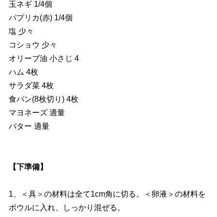
玉ネギ 1/4個
パプリカ(赤) 1/4個
塩 少々
コショウ 少々
オリーブ油 小さじ 4
ハム 4枚
サラダ菜 4枚
食パン(8枚切り) 4枚
マヨネーズ 適量
バター 適量
【下準備】
1、＜具＞の材料は全て1cm角に切る。＜卵液＞の材料を
ボウルに入れ、しっかり混ぜる。