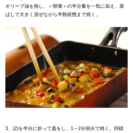
オリーブ油を熱し、＜卵液＞の半分量を一気に加え、菜
ばしで大きく混ぜながら半熟状態まで焼く。
3、(2)を半分に折って蓋をし、1～2分弱火で焼く。同様