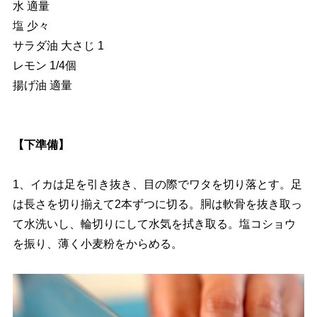
水 適量
塩 少々
サラダ油 大さじ 1
レモン 1/4個
揚げ油 適量
【下準備】
1、イカは足を引き抜き、目の際でワタを切り落とす。足
は長さを切り揃えて2本ずつに切る。胴は軟骨を抜き取っ
て水洗いし、輪切りにして水気を拭き取る。塩コショウ
を振り、薄く小麦粉をからめる。