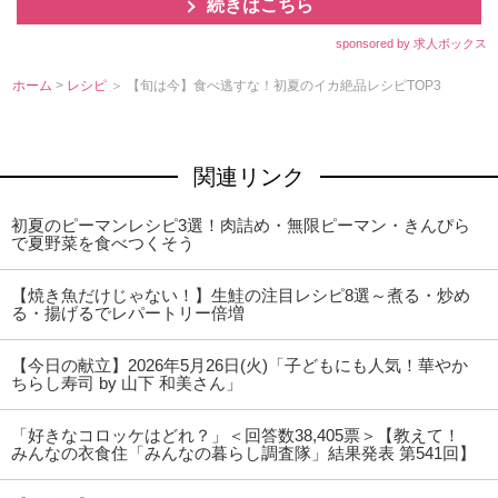
続きはこちら
sponsored by 求人ボックス
ホーム
>
レシピ
＞ 【旬は今】食べ逃すな！初夏のイカ絶品レシピTOP3
関連リンク
初夏のピーマンレシピ3選！肉詰め・無限ピーマン・きんぴら
で夏野菜を食べつくそう
【焼き魚だけじゃない！】生鮭の注目レシピ8選～煮る・炒め
る・揚げるでレパートリー倍増
【今日の献立】2026年5月26日(火)「子どもにも人気！華やか
ちらし寿司 by 山下 和美さん」
「好きなコロッケはどれ？」＜回答数38,405票＞【教えて！
みんなの衣食住「みんなの暮らし調査隊」結果発表 第541回】