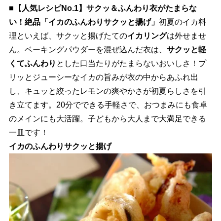
■【人気レシピNo.1】サクッ＆ふんわり衣がたまらな
い！絶品「イカのふんわりサクッと揚げ」
初夏のイカ料
理といえば、サクッと揚げたての
イカリング
は外せませ
ん。ベーキングパウダーを混ぜ込んだ衣は、
サクッと軽
くてふんわり
とした口当たりがたまらないおいしさ！プ
リッとジューシーなイカの旨みが衣の中からあふれ出
し、キュッと絞ったレモンの爽やかさが初夏らしさを引
き立てます。20分でできる手軽さで、おつまみにも食卓
のメインにも大活躍。子どもから大人まで大満足できる
一皿です！
イカのふんわりサクッと揚げ