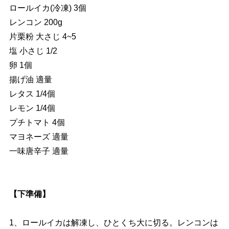
ロールイカ(冷凍) 3個
レンコン 200g
片栗粉 大さじ 4~5
塩 小さじ 1/2
卵 1個
揚げ油 適量
レタス 1/4個
レモン 1/4個
プチトマト 4個
マヨネーズ 適量
一味唐辛子 適量
【下準備】
1、ロールイカは解凍し、ひとくち大に切る。レンコンは