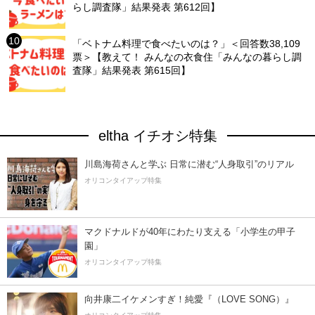
らし調査隊」結果発表 第612回】
「ベトナム料理で食べたいのは？」＜回答数38,109
票＞【教えて！ みんなの衣食住「みんなの暮らし調
査隊」結果発表 第615回】
eltha イチオシ特集
川島海荷さんと学ぶ 日常に潜む“人身取引”のリアル
オリコンタイアップ特集
マクドナルドが40年にわたり支える「小学生の甲子
園」
オリコンタイアップ特集
向井康二イケメンすぎ！純愛『（LOVE SONG）』