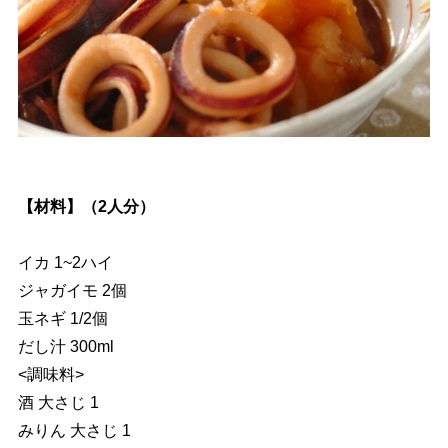
【材料】（2人分）
イカ 1~2ハイ
ジャガイモ 2個
玉ネギ 1/2個
だし汁 300ml
<調味料>
酒 大さじ 1
みりん 大さじ 1