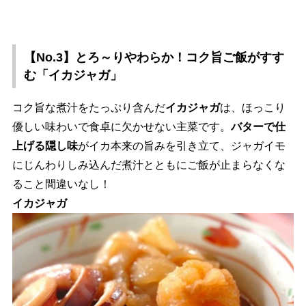
【No.3】とろ～りやわらか！コク旨ご飯がすす
む「イカジャガ」
コク旨な煮汁をたっぷり含んだ
イカジャガ
は、ほっこり
優しい味わいで食卓に欠かせない主菜です。
バターで仕
上げる隠し味
がイカ本来の旨みを引き立て、ジャガイモ
にじんわりしみ込んだ煮汁とともにご飯が止まらなくな
ること間違いなし！
イカジャガ