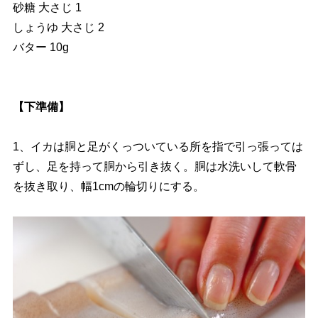
砂糖 大さじ 1
しょうゆ 大さじ 2
バター 10g
【下準備】
1、イカは胴と足がくっついている所を指で引っ張っては
ずし、足を持って胴から引き抜く。胴は水洗いして軟骨
を抜き取り、幅1cmの輪切りにする。