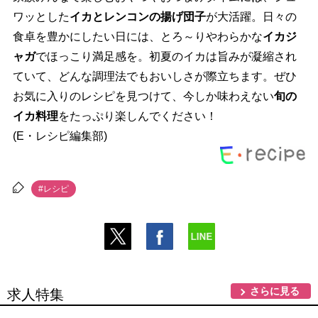
ワッとした
イカとレンコンの揚げ団子
が大活躍。日々の
食卓を豊かにしたい日には、とろ～りやわらかな
イカジ
ャガ
でほっこり満足感を。初夏のイカは旨みが凝縮され
ていて、どんな調理法でもおいしさが際立ちます。ぜひ
お気に入りのレシピを見つけて、今しか味わえない
旬の
イカ料理
をたっぷり楽しんでください！
(E・レシピ編集部)
#レシピ
さらに見る
求人特集