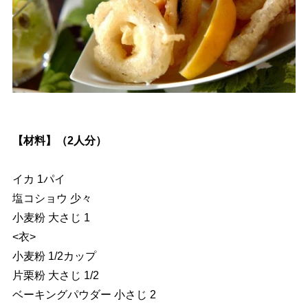
【材料】（2人分）
イカ 1パイ
塩コショウ 少々
小麦粉 大さじ 1
<衣>
小麦粉 1/2カップ
片栗粉 大さじ 1/2
ベーキングパウダー 小さじ 2