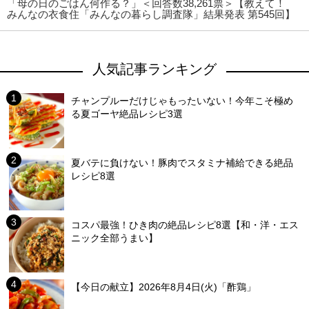
「母の日のごはん何作る？」＜回答数38,261票＞【教えて！
みんなの衣食住「みんなの暮らし調査隊」結果発表 第545回】
人気記事ランキング
チャンプルーだけじゃもったいない！今年こそ極め
る夏ゴーヤ絶品レシピ3選
夏バテに負けない！豚肉でスタミナ補給できる絶品
レシピ8選
コスパ最強！ひき肉の絶品レシピ8選【和・洋・エス
ニック全部うまい】
【今日の献立】2026年8月4日(火)「酢鶏」