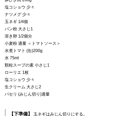
塩コショウ 少々
ナツメグ 少々
玉ネギ 1/4個
パン粉 大さじ1
溶き卵 1/2個分
小麦粉 適量 ＜トマトソース＞
水煮トマト (缶)200g
水 75ml
顆粒スープの素 小さじ1
ローリエ 1枚
塩コショウ 少々
生クリーム 大さじ2
パセリ (みじん切り)適量
【下準備】
玉ネギはみじん切りにする。