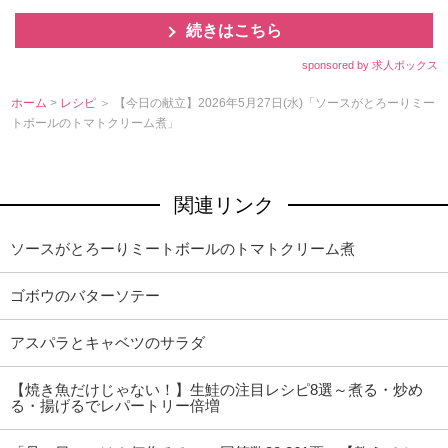
続きはこちら
sponsored by 求人ボックス
ホーム
>
レシピ
＞ 【今日の献立】2026年5月27日(水)「ソースがとろーりミー
トボールのトマトクリーム煮」
関連リンク
ソースがとろーりミートボールのトマトクリーム煮
ゴボウのバターソテー
アスパラとキャベツのサラダ
【焼き魚だけじゃない！】生鮭の注目レシピ8選～煮る・炒め
る・揚げるでレパートリー倍増