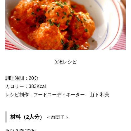
(c)Eレシピ
調理時間：20分
カロリー：383Kcal
レシピ制作：フードコーディネーター 山下 和美
材料（2人分）
＜肉団子＞
豚ひき肉 200g