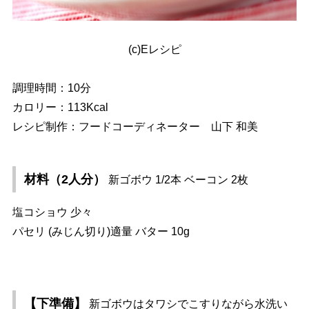
(c)Eレシピ
調理時間：10分
カロリー：113Kcal
レシピ制作：フードコーディネーター 山下 和美
材料（2人分）
新ゴボウ 1/2本 ベーコン 2枚
塩コショウ 少々
パセリ (みじん切り)適量 バター 10g
【下準備】
新ゴボウはタワシでこすりながら水洗い