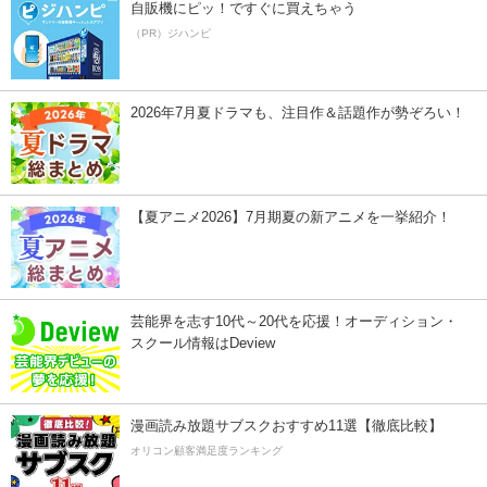
自販機にピッ！ですぐに買えちゃう
（PR）ジハンピ
2026年7月夏ドラマも、注目作＆話題作が勢ぞろい！
【夏アニメ2026】7月期夏の新アニメを一挙紹介！
芸能界を志す10代～20代を応援！オーディション・
スクール情報はDeview
漫画読み放題サブスクおすすめ11選【徹底比較】
オリコン顧客満足度ランキング