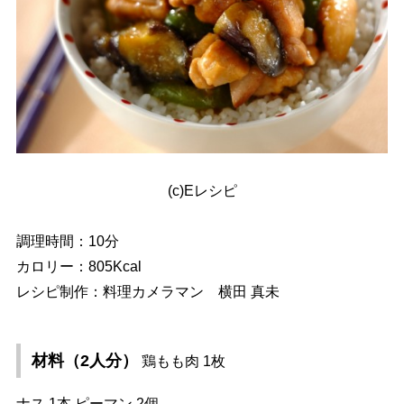
(c)Eレシピ
調理時間：10分
カロリー：805Kcal
レシピ制作：料理カメラマン 横田 真未
材料（2人分）
鶏もも肉 1枚
ナス 1本 ピーマン 2個