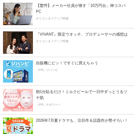
【驚愕】メーカー社員が推す「10万円台」神コスパ
PC
オリコンタイアップ特集
『VIVANT』限定ウオッチ、プロデューサーの感想は
オリコンタイアップ特集
自販機にピッ！ですぐに買えちゃう
（PR）ジハンピ
朝1分貼るだけ！ミルクピールで一日中ずっとうるツ
ヤ肌
（PR）サボリーノ
2026年7月夏ドラマも、注目作＆話題作が勢ぞろい！