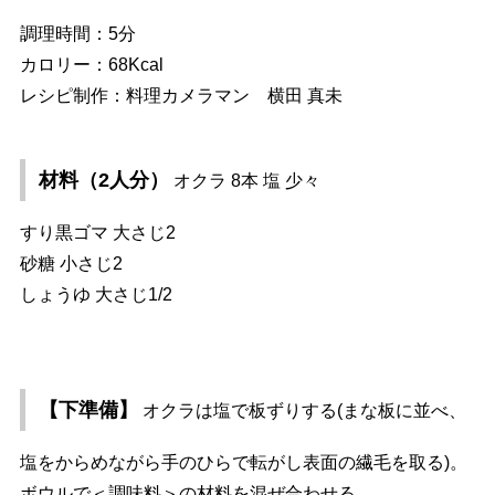
調理時間：5分
カロリー：68Kcal
レシピ制作：料理カメラマン 横田 真未
材料（2人分）
オクラ 8本 塩 少々
すり黒ゴマ 大さじ2
砂糖 小さじ2
しょうゆ 大さじ1/2
【下準備】
オクラは塩で板ずりする(まな板に並べ、
塩をからめながら手のひらで転がし表面の繊毛を取る)。
ボウルで＜調味料＞の材料を混ぜ合わせる。