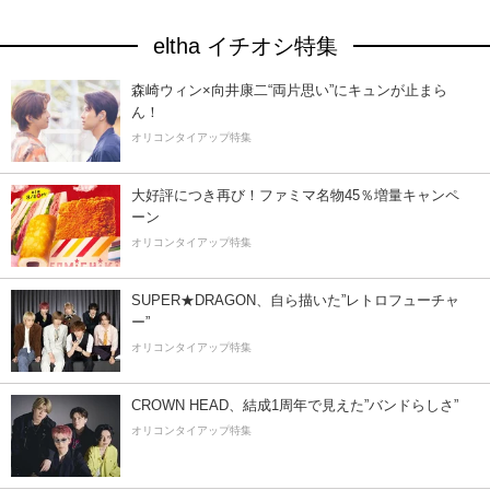
eltha イチオシ特集
森崎ウィン×向井康二“両片思い”にキュンが止まら
ん！
オリコンタイアップ特集
大好評につき再び！ファミマ名物45％増量キャンペ
ーン
オリコンタイアップ特集
SUPER★DRAGON、自ら描いた”レトロフューチャ
ー”
オリコンタイアップ特集
CROWN HEAD、結成1周年で見えた”バンドらしさ”
オリコンタイアップ特集