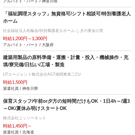
アルバイト・パート / 神奈川県
「福祉調理スタッフ」無資格可/シフト相談可/特別養護老人
ホーム
社会福祉法人松輪会/特別養護老人ホーム しぎの黄金の里
時給1,200円～1,300円
アルバイト・パート / 大阪府
建築用製品の原料準備・運搬・計量・投入・機械操作・充
填/寮完備/日払い/工場・製造
UTエージェント株式会社AGT南関東第二CU
時給1,500円
派遣社員 / 神奈川県
保育スタッフ/午前or夕方の短時間だけもOK・1日4h～/週3
～OK/夏休み明けスタートOK
株式会社ニッソーネット
時給1,450円～
派遣社員 / 北海道