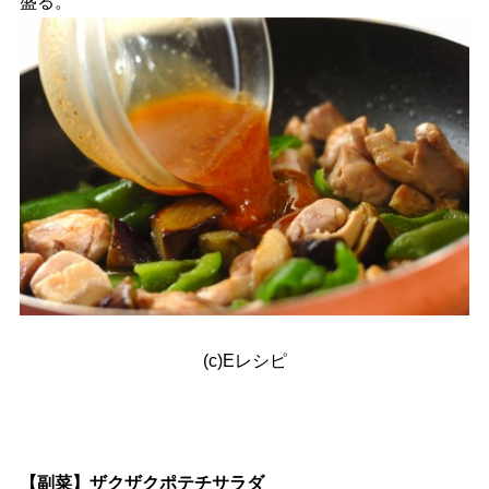
盛る。
(c)Eレシピ
【副菜】ザクザクポテチサラダ