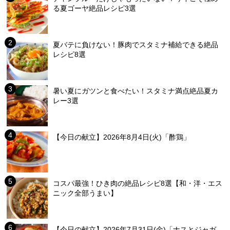
る夏ゴーヤ絶品レシピ3選
夏バテに負けない！豚肉でスタミナ補給できる絶品
レシピ8選
暑い夏にガツンと食べたい！スタミナ満点絶品夏カ
レー3選
【今日の献立】2026年8月4日(火)「酢鶏」
コスパ最強！ひき肉の絶品レシピ8選【和・洋・エス
ニック全部うまい】
【今日の献立】2026年7月31日(金)「ナスとジャガ