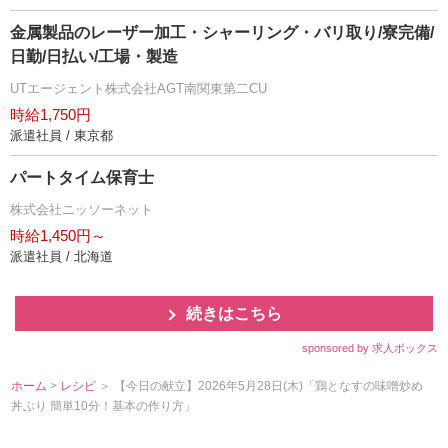
金属製品のレーザー加工・シャーリング・バリ取り/寮完備/
日勤/日払い/工場・製造
UTエージェント株式会社AGT南関東第二CU
時給1,750円
派遣社員 / 東京都
パートタイム保育士
株式会社ニッソーネット
時給1,450円～
派遣社員 / 北海道
続きはこちら
sponsored by 求人ボックス
ホーム
>
レシピ
＞ 【今日の献立】2026年5月28日(木)「鶏となすの味噌炒め
丼ぶり 簡単10分！基本の作り方」