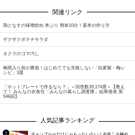
関連リンク
鶏となすの味噌炒め 丼ぶり 簡単10分！基本の作り方
ザクザクポテチサラダ
オクラのゴマ汚し
梅雨入り前が勝負！はじめてでも失敗しない「自家製・梅レ
シピ」3選
「ホットプレートで作るなら？」＜回答数39,174票＞【教え
て！ みんなの衣食住「みんなの暮らし調査隊」結果発表 第
546回】
人気記事ランキング
チャンプルーだけじゃもったいない！今年こそ極め