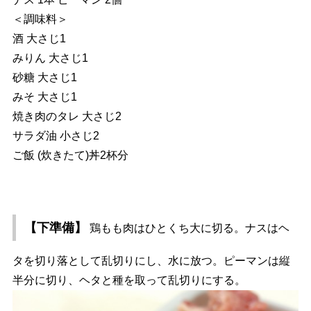
＜調味料＞
酒 大さじ1
みりん 大さじ1
砂糖 大さじ1
みそ 大さじ1
焼き肉のタレ 大さじ2
サラダ油 小さじ2
ご飯 (炊きたて)丼2杯分
【下準備】
鶏もも肉はひとくち大に切る。ナスはヘ
タを切り落として乱切りにし、水に放つ。ピーマンは縦
半分に切り、ヘタと種を取って乱切りにする。