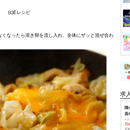
(c)Eレシピ
がなくなったら溶き卵を流し入れ、全体にザッと混ぜ合わ
求
障
高
ko
月
正社