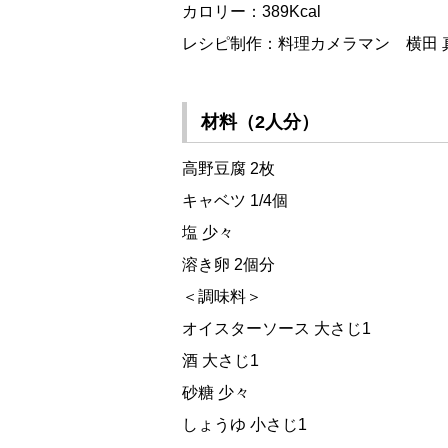
カロリー：389Kcal
レシピ制作：料理カメラマン 横田 
材料（2人分）
高野豆腐 2枚
キャベツ 1/4個
塩 少々
溶き卵 2個分
＜調味料＞
オイスターソース 大さじ1
酒 大さじ1
砂糖 少々
しょうゆ 小さじ1