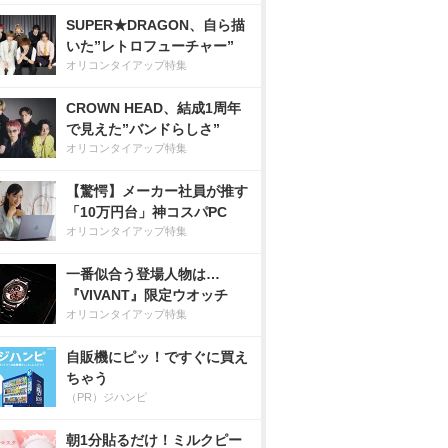
SUPER★DRAGON、自ら描
いた”レトロフューチャー”
オリコンタイアップ特集
CROWN HEAD、結成1周年
で見えた”バンドらしさ”
オリコンタイアップ特集
【驚愕】メーカー社員が推す
「10万円台」神コスパPC
オリコンタイアップ特集
一番似合う登場人物は…
『VIVANT』限定ウオッチ
オリコンタイアップ特集
自販機にピッ！ですぐに買え
ちゃう
（PR）ジハンピ
朝1分貼るだけ！ミルクピー