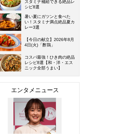
スタミナ補給できる絶品レ
シピ8選
暑い夏にガツンと食べた
い！スタミナ満点絶品夏カ
レー3選
【今日の献立】2026年8月
4日(火)「酢鶏」
コスパ最強！ひき肉の絶品
レシピ8選【和・洋・エス
ニック全部うまい】
エンタメニュース