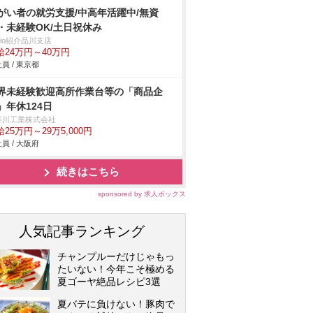
がい者の就労支援/中高年活躍中/無資
・未経験OK/土日祝休み
trio紹介品川支店
給24万円～40万円
員 / 東京都
界未経験歓迎高所作業台等の「商品企
」年休124日
谷川工業株式会社
25万円～29万5,000円
員 / 大阪府
続きはこちら
sponsored by 求人ボックス
人気記事ランキング
チャンプルーだけじゃもっ
たいない！今年こそ極める
夏ゴーヤ絶品レシピ3選
夏バテに負けない！豚肉で