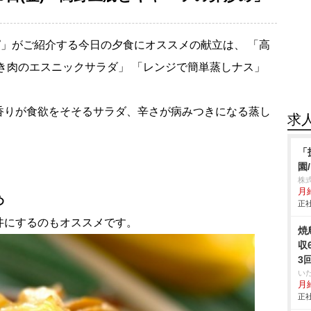
」がご紹介する今日の夕食にオススメの献立は、 「高
き肉のエスニックサラダ」 「レンジで簡単蒸しナス」
香りが食欲をそそるサラダ、辛さが病みつきになる蒸し
求
「
園
株
月
め
正社
丼にするのもオススメです。
焼
収
3
い
月給
正社