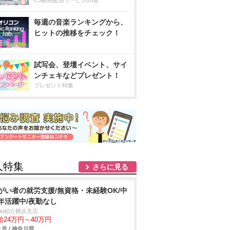
CS動画配信サービス20選
毎週の音楽ランキングから、
ヒットの推移をチェック！
試写会、登壇イベント、サイ
ンチェキなどプレゼント！
プレゼント特集
人特集
さらに見る
がい者の就労支援/無資格・未経験OK/中
年活躍中/夜勤なし
trio紹介横浜支店
給24万円～40万円
員 / 神奈川県