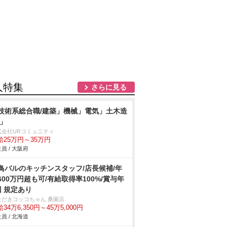
人特集
さらに見る
技術系総合職/建築」機械」電気」土木造
/」
式会社URコミュニティ
給25万円～35万円
員 / 大阪府
鳥バルのキッチンスタッフ/店長候補/年
600万円超も可/有給取得率100%/賞与年
回 規定あり
ただきコッコちゃん 桑園店
34万6,350円～45万5,000円
員 / 北海道