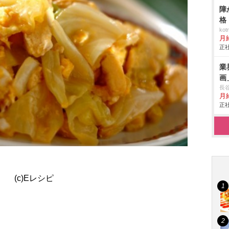
障
格
ko
月
正社
業
画
長
月給
正社
(c)Eレシピ