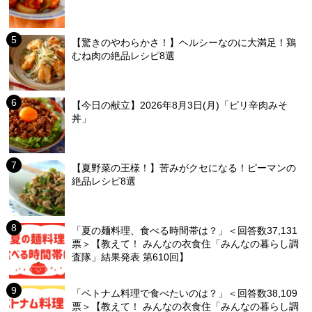
【驚きのやわらかさ！】ヘルシーなのに大満足！鶏
むね肉の絶品レシピ8選
【今日の献立】2026年8月3日(月)「ピリ辛肉みそ
丼」
【夏野菜の王様！】苦みがクセになる！ピーマンの
絶品レシピ8選
「夏の麺料理、食べる時間帯は？」＜回答数37,131
票＞【教えて！ みんなの衣食住「みんなの暮らし調
査隊」結果発表 第610回】
「ベトナム料理で食べたいのは？」＜回答数38,109
票＞【教えて！ みんなの衣食住「みんなの暮らし調