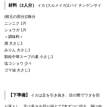
材料（2人分）
イカ (スルメイカ)1パイ チンゲンサイ
(根元の部分)2株分
ニンニク 1片
ショウガ 1片
＜調味料＞
酒 大さじ1
みりん 大さじ1
顆粒中華スープの素 小さじ1
塩コショウ 少々
ゴマ油 大さじ1
【下準備】
イカは足を引き抜き、目の際でワタを切
り落とし、足は長さを切り揃えて2本ずつに切る。胴は中