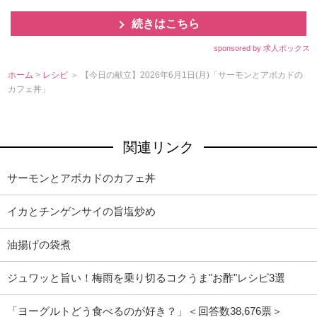
続きはこちら
sponsored by 求人ボックス
ホーム
>
レシピ
＞ 【今日の献立】2026年6月1日(月)「サーモンとアボカドの
カフェ丼」
関連リンク
サーモンとアボカドのカフェ丼
イカとチンゲンサイの旨塩炒め
油揚げの袋煮
ジュワッと旨い！梅雨を乗り切るコクうま"お酢"レシピ3選
「ヨーグルトどう食べるのが好き？」＜回答数38,676票＞