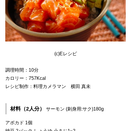
(c)Eレシピ
調理時間：10分
カロリー：757Kcal
レシピ制作：料理カメラマン 横田 真未
材料（2人分）
サーモン (刺身用:サク)180g
アボカド 1個
納豆 2パック しょうゆ 小さじ1~2