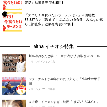
査隊」結果発表 第615回】
「ズバリ！今食べたいラーメンは？」＜回答数
37,337票＞【教えて！ みんなの衣食住「みんなの暮
らし調査隊」結果発表 第612回】
eltha イチオシ特集
川島海荷さんと学ぶ 日常に潜む“人身取引”のリアル
オリコンタイアップ特集
マクドナルドが40年にわたり支える「小学生の甲子
園」
オリコンタイアップ特集
向井康二イケメンすぎ！純愛『（LOVE SONG）』