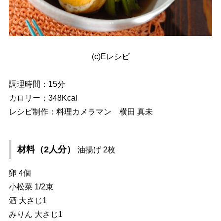
(c)Eレシピ
調理時間：15分
カロリー：348Kcal
レシピ制作：料理カメラマン 横田 真未
材料（2人分）
油揚げ 2枚
卵 4個
小松菜 1/2束
酒 大さじ1
みりん 大さじ1