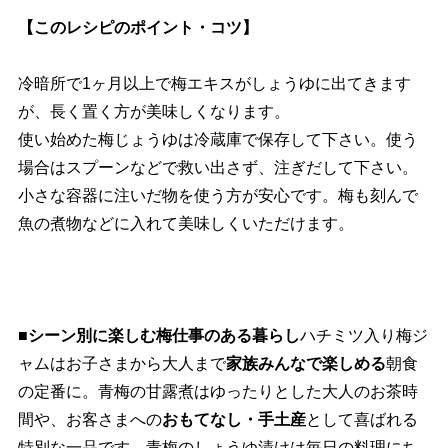
【このレシピのポイント・コツ】
冷暗所で1ヶ月以上で梅エキスがしょうゆに出てきます
が、長く置く方が美味しくなります。
使い始めた梅じょうゆは冷蔵庫で保存して下さい。使う
場合はスプーンなどで救い出さず、注ぎだして下さい。
小さな容器に注いだ物を使う方が安心です。梅も刻んで
魚の煮物などに入れて美味しくいただけます。
■シーン別に楽しむ梅仕事のある暮らし
ハチミツ入り梅ジ
ャムはお子さまから大人まで
家族みんなで楽しめる
朝食
の定番に。青梅の甘露煮はゆったりとした大人のお茶時
間や、お客さまへの
おもてなし・手土産
として喜ばれる
特別な一品です。青梅のしょうゆ漬けは毎日の料理にち