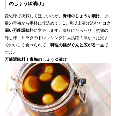
のしょうゆ漬け」
変化球で挑戦してほしいのが、
青梅のしょうゆ漬け
。少
量の青梅から手軽に仕込めて、1ヵ月以上漬け込むと
コク
深い万能調味料
に変身します。冷奴にたら～り、煮物の
隠し味、サラダのドレッシングに大活躍！漬かった実ま
でおいしく食べられて、
料理の幅がぐんと広がる
一品で
すよ♪
万能調味料！青梅のしょうゆ漬け