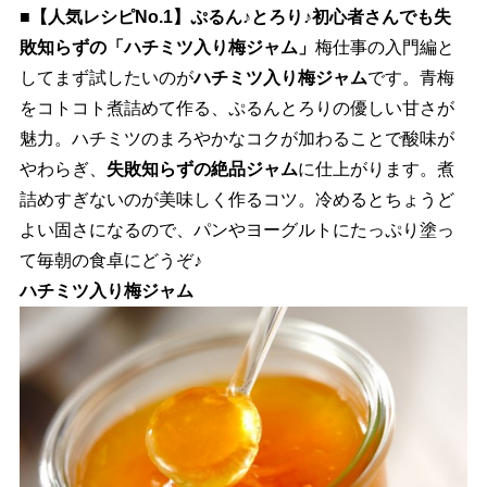
■【人気レシピNo.1】ぷるん♪とろり♪初心者さんでも失
敗知らずの「ハチミツ入り梅ジャム」
梅仕事の入門編と
してまず試したいのが
ハチミツ入り梅ジャム
です。青梅
をコトコト煮詰めて作る、ぷるんとろりの優しい甘さが
魅力。ハチミツのまろやかなコクが加わることで酸味が
わらぎ、
失敗知らずの絶品ジャム
に仕上がります。煮
詰めすぎないのが美味しく作るコツ。冷めるとちょうど
よい固さになるので、パンやヨーグルトにたっぷり塗っ
て毎朝の食卓にどうぞ♪
ハチミツ入り梅ジャム