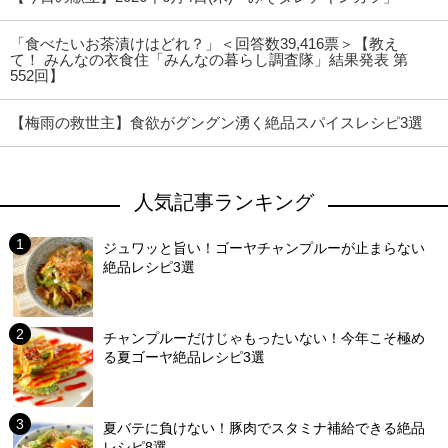
「食べたいお茶漬けはどれ？」＜回答数39,416票＞【教え
て！ みんなの衣食住「みんなの暮らし調査隊」結果発表 第
552回】
【梅雨の救世主】食欲がグングン湧く絶品スパイスレシピ3選
人気記事ランキング
ジュワッと旨い！ゴーヤチャンプルーが止まらない
絶品レシピ3選
チャンプルーだけじゃもったいない！今年こそ極め
る夏ゴーヤ絶品レシピ3選
夏バテに負けない！豚肉でスタミナ補給できる絶品
レシピ8選