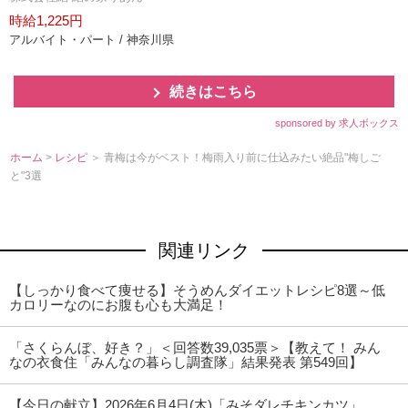
時給1,225円
アルバイト・パート / 神奈川県
続きはこちら
sponsored by 求人ボックス
ホーム
>
レシピ
＞ 青梅は今がベスト！梅雨入り前に仕込みたい絶品"梅しご
と"3選
関連リンク
【しっかり食べて痩せる】そうめんダイエットレシピ8選～低
カロリーなのにお腹も心も大満足！
「さくらんぼ、好き？」＜回答数39,035票＞【教えて！ みん
なの衣食住「みんなの暮らし調査隊」結果発表 第549回】
【今日の献立】2026年6月4日(木)「みそダレチキンカツ」