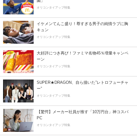
園」
オリコンタイアップ特集
イケメンてんこ盛り！尊すぎる男子の純情ラブに胸
キュン
オリコンタイアップ特集
大好評につき再び！ファミマ名物45％増量キャンペ
ーン
オリコンタイアップ特集
SUPER★DRAGON、自ら描いた”レトロフューチャ
ー”
オリコンタイアップ特集
【驚愕】メーカー社員が推す「10万円台」神コスパ
PC
オリコンタイアップ特集