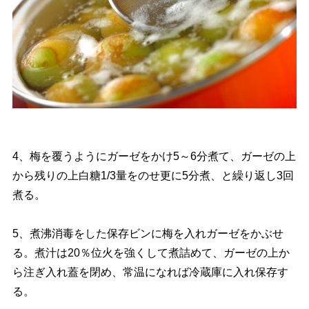
4、梅を覆うようにガーゼをかけ5～6分煮て、ガーゼの上
から残りの上白糖1/3量をのせ更に5分煮、と繰り返し3回
煮る。
5、煮沸消毒をした保存ビンに梅を入れガーゼをかぶせ
る。煮汁は20％位火を強くして煮詰めて、ガーゼの上か
ら注ぎ入れ蓋を閉め、常温になれば冷蔵庫に入れ保存す
る。