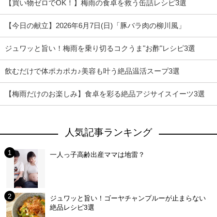
【買い物ゼロでOK！】梅雨の食卓を救う缶詰レシピ3選
【今日の献立】2026年6月7日(日)「豚バラ肉の柳川風」
ジュワッと旨い！梅雨を乗り切るコクうま"お酢"レシピ3選
飲むだけで体ポカポカ♪美容も叶う絶品温活スープ3選
【梅雨だけのお楽しみ】食卓を彩る絶品アジサイスイーツ3選
人気記事ランキング
一人っ子高齢出産ママは地雷？
ジュワッと旨い！ゴーヤチャンプルーが止まらない
絶品レシピ3選