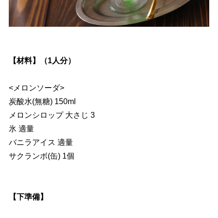
【材料】（1人分）
<メロンソーダ>
炭酸水(無糖) 150ml
メロンシロップ 大さじ 3
氷 適量
バニラアイス 適量
サクランボ(缶) 1個
【下準備】