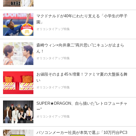
マクドナルドが40年にわたり支える「小学生の甲子
園」
オリコンタイアップ特集
森崎ウィン×向井康二“両片思い”にキュンが止まら
ん！
オリコンタイアップ特集
お値段そのまま45％増量！ファミマ夏の大盤振る舞
い
オリコンタイアップ特集
SUPER★DRAGON、自ら描いた”レトロフューチャ
ー”
オリコンタイアップ特集
パソコンメーカー社員が本気で選ぶ「10万円台PC3