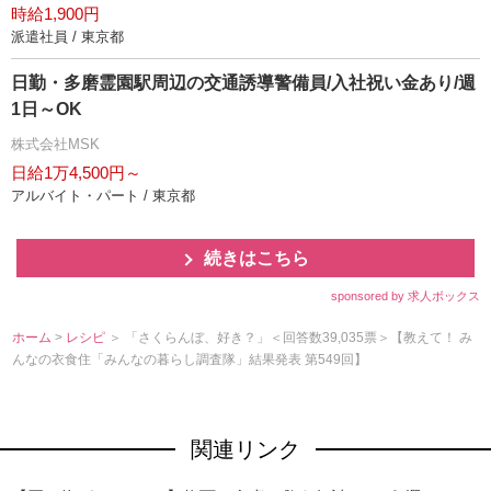
時給1,900円
派遣社員 / 東京都
日勤・多磨霊園駅周辺の交通誘導警備員/入社祝い金あり/週
1日～OK
株式会社MSK
日給1万4,500円～
アルバイト・パート / 東京都
続きはこちら
sponsored by 求人ボックス
ホーム
>
レシピ
＞ 「さくらんぼ、好き？」＜回答数39,035票＞【教えて！ み
んなの衣食住「みんなの暮らし調査隊」結果発表 第549回】
関連リンク