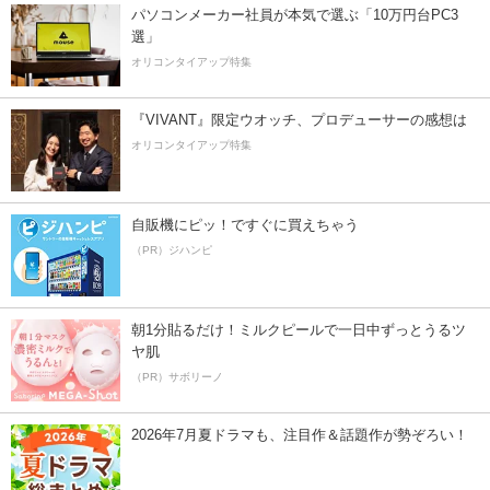
パソコンメーカー社員が本気で選ぶ「10万円台PC3
選」
オリコンタイアップ特集
『VIVANT』限定ウオッチ、プロデューサーの感想は
オリコンタイアップ特集
自販機にピッ！ですぐに買えちゃう
（PR）ジハンピ
朝1分貼るだけ！ミルクピールで一日中ずっとうるツ
ヤ肌
（PR）サボリーノ
2026年7月夏ドラマも、注目作＆話題作が勢ぞろい！