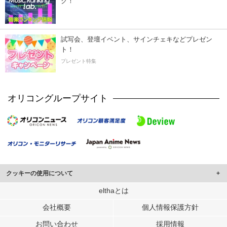
ク！
試写会、登壇イベント、サインチェキなどプレゼン
ト！
プレゼント特集
オリコングループサイト
クッキーの使用について
このサイトでは Cookie を使用して、ユーザーに合わせたコンテンツや広告の
elthaとは
表示、ソーシャル メディア機能の提供、広告の表示回数やクリック数の測定を
会社概要
個人情報保護方針
行っています。
また、ユーザーによるサイトの利用状況についても情報を収集し、ソーシャル
お問い合わせ
採用情報
メディアや広告配信、データ解析の各パートナーに提供しています。