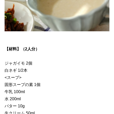
【材料】（2人分）
ジャガイモ 2個
白ネギ 1/2本
<スープ>
固形スープの素 1個
牛乳 100ml
水 200ml
バター 10g
生クリーム 50ml