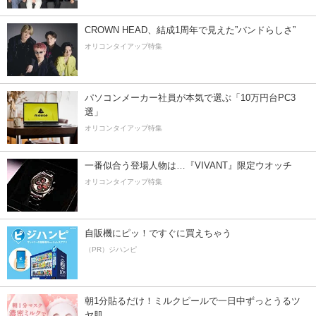
CROWN HEAD、結成1周年で見えた”バンドらしさ”
オリコンタイアップ特集
パソコンメーカー社員が本気で選ぶ「10万円台PC3
選」
オリコンタイアップ特集
一番似合う登場人物は…『VIVANT』限定ウオッチ
オリコンタイアップ特集
自販機にピッ！ですぐに買えちゃう
（PR）ジハンピ
朝1分貼るだけ！ミルクピールで一日中ずっとうるツ
ヤ肌