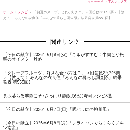
sponsored by 求人ボックス
ホーム
>
レシピ
＞ 「初夏のスープ、どれが好き？」＜回答数38,651票＞【教
えて！ みんなの衣食住「みんなの暮らし調査隊」結果発表 第551回】
関連リンク
【今日の献立】2026年6月9日(火)「ご飯がすすむ！牛肉と小松
菜のオイスター炒め」
「グレープフルーツ、好きな食べ方は？」＜回答数39,346票
＞【教えて！ みんなの衣食住「みんなの暮らし調査隊」結果
発表 第555回】
食欲落ちる季節こそ♪さっぱり酢飯の絶品寿司レシピ3選
【今日の献立】2026年6月7日(日)「豚バラ肉の柳川風」
【今日の献立】2026年6月8日(月)「フライパンでらくらくチキ
ン南蛮」