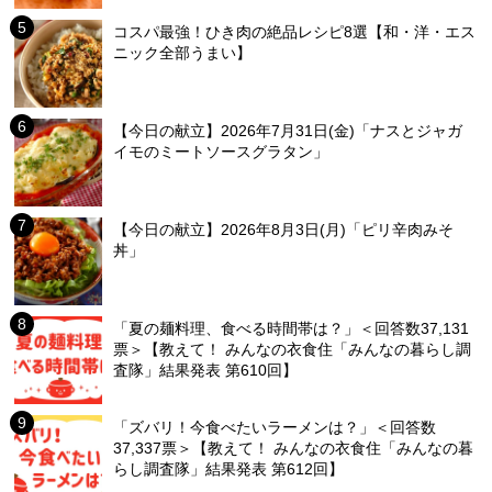
コスパ最強！ひき肉の絶品レシピ8選【和・洋・エス
ニック全部うまい】
【今日の献立】2026年7月31日(金)「ナスとジャガ
イモのミートソースグラタン」
【今日の献立】2026年8月3日(月)「ピリ辛肉みそ
丼」
「夏の麺料理、食べる時間帯は？」＜回答数37,131
票＞【教えて！ みんなの衣食住「みんなの暮らし調
査隊」結果発表 第610回】
「ズバリ！今食べたいラーメンは？」＜回答数
37,337票＞【教えて！ みんなの衣食住「みんなの暮
らし調査隊」結果発表 第612回】