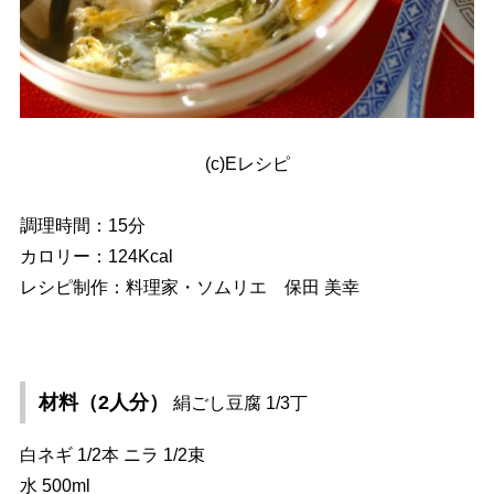
(c)Eレシピ
調理時間：15分
カロリー：124Kcal
レシピ制作：料理家・ソムリエ 保田 美幸
材料（2人分）
絹ごし豆腐 1/3丁
白ネギ 1/2本 ニラ 1/2束
水 500ml