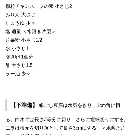
顆粒チキンスープの素 小さじ2
みりん 大さじ1
しょうゆ 少々
塩 適量 ＜水溶き片栗＞
片栗粉 小さじ1/2
水 小さじ1
溶き卵 1個分
酢 大さじ1.5
ラー油 少々
【下準備】
絹ごし豆腐は水気をきり、1cm角に切
る。白ネギは長さ3等分に切り、さらに縦細切りにする。
ニラは根元を切り落として長さ3cmに切る。＜水溶き片