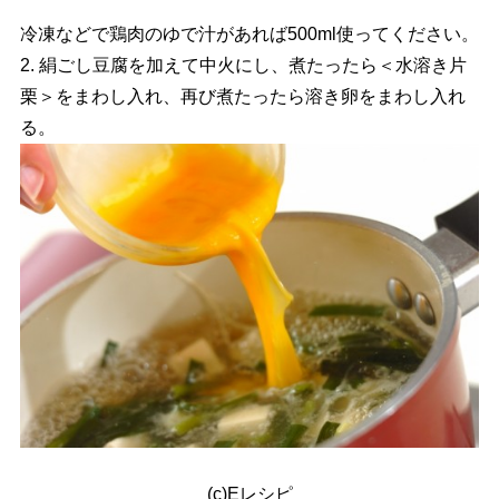
冷凍などで鶏肉のゆで汁があれば500ml使ってください。
2. 絹ごし豆腐を加えて中火にし、煮たったら＜水溶き片
栗＞をまわし入れ、再び煮たったら溶き卵をまわし入れ
る。
(c)Eレシピ