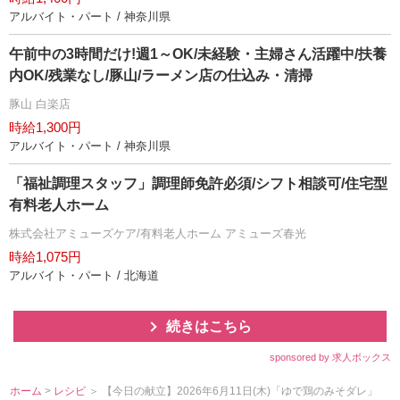
アルバイト・パート / 神奈川県
午前中の3時間だけ!週1～OK/未経験・主婦さん活躍中/扶養
内OK/残業なし/豚山/ラーメン店の仕込み・清掃
豚山 白楽店
時給1,300円
アルバイト・パート / 神奈川県
「福祉調理スタッフ」調理師免許必須/シフト相談可/住宅型
有料老人ホーム
株式会社アミューズケア/有料老人ホーム アミューズ春光
時給1,075円
アルバイト・パート / 北海道
続きはこちら
sponsored by 求人ボックス
ホーム
>
レシピ
＞ 【今日の献立】2026年6月11日(木)「ゆで鶏のみそダレ」