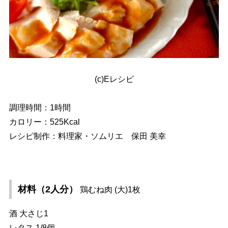
(c)Eレシピ
調理時間：1時間
カロリー：525Kcal
レシピ制作：料理家・ソムリエ 保田 美幸
材料（2人分）
鶏むね肉 (大)1枚
酒 大さじ1
レタス 1/8個