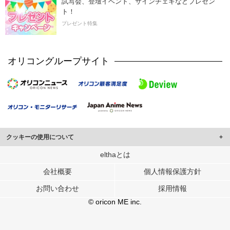
試写会、登壇イベント、サインチェキなどプレゼン
ト！
プレゼント特集
オリコングループサイト
クッキーの使用について
このサイトでは Cookie を使用して、ユーザーに合わせたコンテンツや広告の
elthaとは
表示、ソーシャル メディア機能の提供、広告の表示回数やクリック数の測定を
会社概要
個人情報保護方針
行っています。
また、ユーザーによるサイトの利用状況についても情報を収集し、ソーシャル
お問い合わせ
採用情報
メディアや広告配信、データ解析の各パートナーに提供しています。
各パートナーは、この情報とユーザーが各パートナーに提供した他の情報や、
© oricon ME inc.
ユーザーが各パートナーのサービスを使用したときに収集した他の情報を組み
合わせて使用することがあります。