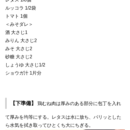
ルッコラ 1/2袋
トマト 1個
＜みそダレ＞
酒 大さじ1
みりん 大さじ2
みそ 大さじ2
砂糖 大さじ2
しょうゆ 大さじ1/2
ショウガ汁 1片分
【下準備】
鶏むね肉は厚みのある部分に包丁を入れ
て厚みを均等にする。レタスは水に放ち、パリッとした
ら水気を拭き取ってひとくち大にちぎる。