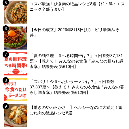
コスパ最強！ひき肉の絶品レシピ8選【和・洋・エス
ニック全部うまい】
【今日の献立】2026年8月3日(月)「ピリ辛肉みそ
丼」
「夏の麺料理、食べる時間帯は？」＜回答数37,131
票＞【教えて！ みんなの衣食住「みんなの暮らし調
査隊」結果発表 第610回】
「ズバリ！今食べたいラーメンは？」＜回答数
37,337票＞【教えて！ みんなの衣食住「みんなの暮
らし調査隊」結果発表 第612回】
【驚きのやわらかさ！】ヘルシーなのに大満足！鶏
むね肉の絶品レシピ8選