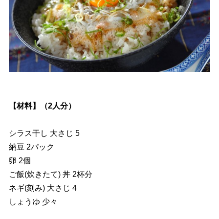
【材料】（2人分）
シラス干し 大さじ 5
納豆 2パック
卵 2個
ご飯(炊きたて) 丼 2杯分
ネギ(刻み) 大さじ 4
しょうゆ 少々