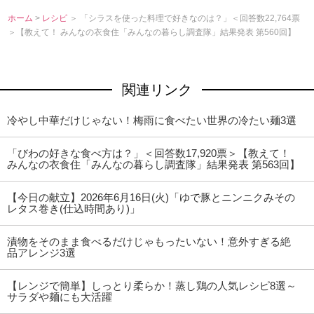
ホーム
>
レシピ
＞ 「シラスを使った料理で好きなのは？」＜回答数22,764票
＞【教えて！ みんなの衣食住「みんなの暮らし調査隊」結果発表 第560回】
関連リンク
冷やし中華だけじゃない！梅雨に食べたい世界の冷たい麺3選
「びわの好きな食べ方は？」＜回答数17,920票＞【教えて！
みんなの衣食住「みんなの暮らし調査隊」結果発表 第563回】
【今日の献立】2026年6月16日(火)「ゆで豚とニンニクみその
レタス巻き(仕込時間あり)」
漬物をそのまま食べるだけじゃもったいない！意外すぎる絶
品アレンジ3選
【レンジで簡単】しっとり柔らか！蒸し鶏の人気レシピ8選～
サラダや麺にも大活躍