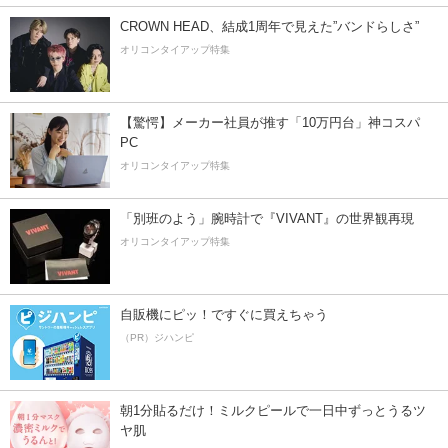
CROWN HEAD、結成1周年で見えた”バンドらしさ”
オリコンタイアップ特集
【驚愕】メーカー社員が推す「10万円台」神コスパ
PC
オリコンタイアップ特集
「別班のよう」腕時計で『VIVANT』の世界観再現
オリコンタイアップ特集
自販機にピッ！ですぐに買えちゃう
（PR）ジハンピ
朝1分貼るだけ！ミルクピールで一日中ずっとうるツ
ヤ肌