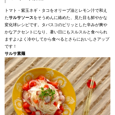
トマト・紫玉ネギ・タコをオリーブ油とレモン汁で和え
た
サルサソース
をそうめんに絡めた、見た目も鮮やかな
変化球レシピです。タバスコのピリッとした辛みが爽
かなアクセントになり、暑い日にもスルスルと食べられ
ますよ♪よく冷やしてから食べるとさらにおいしさアップ
です！
サルサ素麺