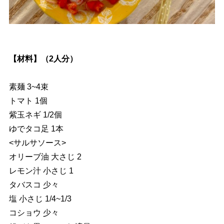
【材料】（2人分）
素麺 3~4束
トマト 1個
紫玉ネギ 1/2個
ゆでタコ足 1本
<サルサソース>
オリーブ油 大さじ 2
レモン汁 小さじ 1
タバスコ 少々
塩 小さじ 1/4~1/3
コショウ 少々