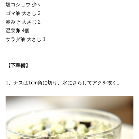
塩コショウ 少々
ゴマ油 大さじ 2
赤みそ 大さじ 2
温泉卵 4個
サラダ油 大さじ 1
【下準備】
1、ナスは1cm角に切り、水にさらしてアクを抜く。