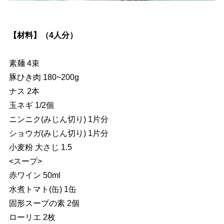
【材料】（4人分）
素麺 4束
豚ひき肉 180~200g
ナス 2本
玉ネギ 1/2個
ニンニク(みじん切り) 1片分
ショウガ(みじん切り) 1片分
小麦粉 大さじ 1.5
<スープ>
赤ワイン 50ml
水煮トマト(缶) 1缶
固形スープの素 2個
ローリエ 2枚