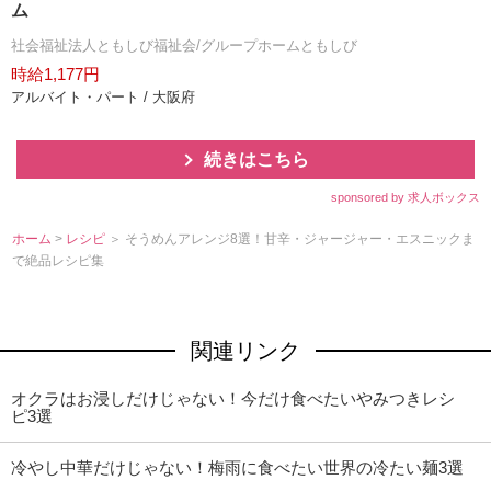
ム
社会福祉法人ともしび福祉会/グループホームともしび
時給1,177円
アルバイト・パート / 大阪府
続きはこちら
sponsored by 求人ボックス
ホーム
>
レシピ
＞ そうめんアレンジ8選！甘辛・ジャージャー・エスニックま
で絶品レシピ集
関連リンク
オクラはお浸しだけじゃない！今だけ食べたいやみつきレシ
ピ3選
冷やし中華だけじゃない！梅雨に食べたい世界の冷たい麺3選