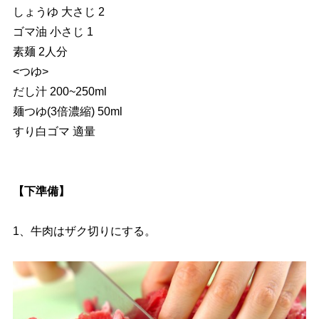
しょうゆ 大さじ 2
ゴマ油 小さじ 1
素麺 2人分
<つゆ>
だし汁 200~250ml
麺つゆ(3倍濃縮) 50ml
すり白ゴマ 適量
【下準備】
1、牛肉はザク切りにする。