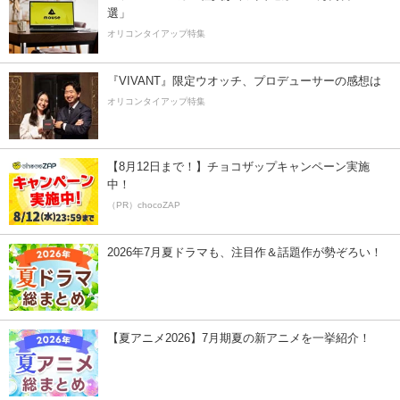
選」
オリコンタイアップ特集
『VIVANT』限定ウオッチ、プロデューサーの感想は
オリコンタイアップ特集
【8月12日まで！】チョコザップキャンペーン実施
中！
（PR）chocoZAP
2026年7月夏ドラマも、注目作＆話題作が勢ぞろい！
【夏アニメ2026】7月期夏の新アニメを一挙紹介！