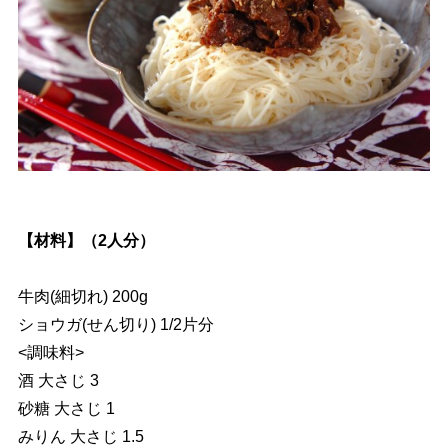
【材料】（2人分）
牛肉(細切れ) 200g
ショウガ(せん切り) 1/2片分
<調味料>
酒 大さじ 3
砂糖 大さじ 1
みりん 大さじ 1.5