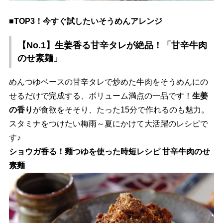
■TOP3！今すぐ試したいそうめんアレンジ
【No.1】生姜香る甘辛タレが絶品！「甘辛牛肉
のせ素麺」
めんつゆベースの甘辛タレで炒めた牛肉をそうめんにの
せるだけで完成する、ボリューム満点の一品です！
生姜
の香り
が食欲をそそり、たった15分で作れるのも魅力。
スタミナをつけたい梅雨～夏にかけて大活躍のレシピで
す♪
ショウガ香る！麺つゆを使った時短レシピ 甘辛牛肉のせ
素麺