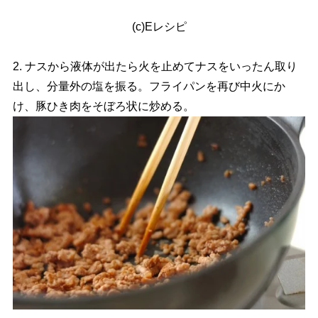
(c)Eレシピ
2. ナスから液体が出たら火を止めてナスをいったん取り
出し、分量外の塩を振る。フライパンを再び中火にか
け、豚ひき肉をそぼろ状に炒める。