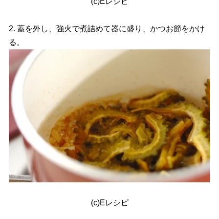
(c)Eレシピ
2. 蓋を外し、強火で煮詰めて器に盛り、かつお節をかけ
る。
(c)Eレシピ