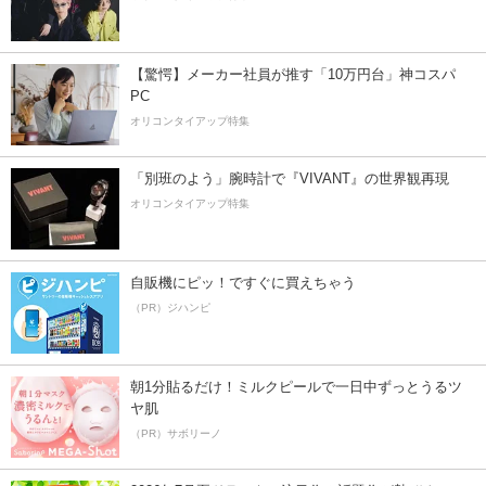
【驚愕】メーカー社員が推す「10万円台」神コスパ
PC
オリコンタイアップ特集
「別班のよう」腕時計で『VIVANT』の世界観再現
オリコンタイアップ特集
自販機にピッ！ですぐに買えちゃう
（PR）ジハンピ
朝1分貼るだけ！ミルクピールで一日中ずっとうるツ
ヤ肌
（PR）サボリーノ