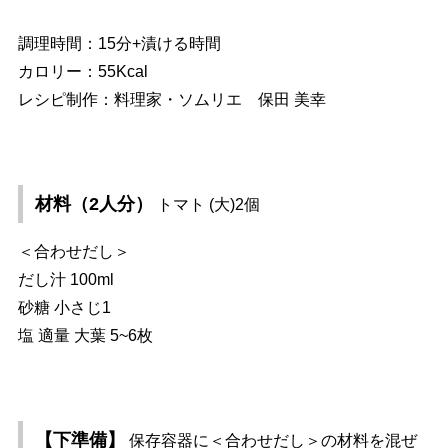
調理時間：15分+漬ける時間
カロリー：55Kcal
レシピ制作：料理家・ソムリエ 保田 美幸
材料（2人分）
トマト (大)2個
＜合わせだし＞
だし汁 100ml
砂糖 小さじ1
塩 適量 大葉 5~6枚
【下準備】
保存容器に＜合わせだし＞の材料を混ぜ