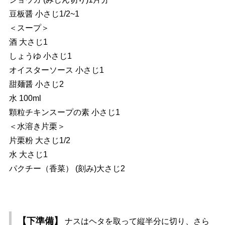
豆板醤 小さじ1/2~1
＜スープ＞
酒 大さじ1
しょうゆ 小さじ1
オイスターソース 小さじ1
甜麺醤 小さじ2
水 100ml
顆粒チキンスープの素 小さじ1
＜水溶き片栗＞
片栗粉 大さじ1/2
水 大さじ1
パクチー（香菜） (刻み)大さじ2
【下準備】
ナスはヘタを取って縦半分に切り、さら