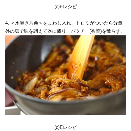
(c)Eレシピ
4. ＜水溶き片栗＞をまわし入れ、トロミがついたら分量
外の塩で味を調えて器に盛り、パクチー(香菜)を散らす。
(c)Eレシピ