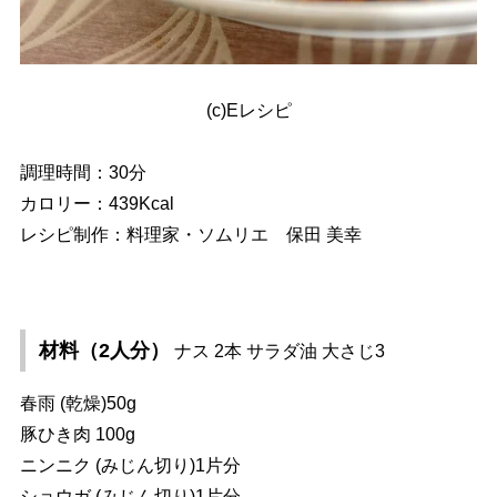
(c)Eレシピ
調理時間：30分
カロリー：439Kcal
レシピ制作：料理家・ソムリエ 保田 美幸
材料（2人分）
ナス 2本 サラダ油 大さじ3
春雨 (乾燥)50g
豚ひき肉 100g
ニンニク (みじん切り)1片分
ショウガ (みじん切り)1片分