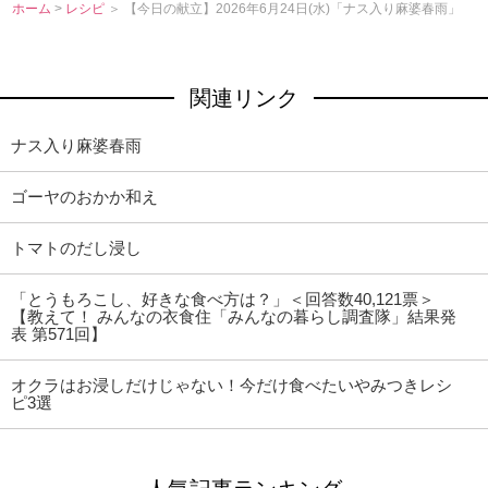
ホーム
>
レシピ
＞ 【今日の献立】2026年6月24日(水)「ナス入り麻婆春雨」
関連リンク
ナス入り麻婆春雨
ゴーヤのおかか和え
トマトのだし浸し
「とうもろこし、好きな食べ方は？」＜回答数40,121票＞
【教えて！ みんなの衣食住「みんなの暮らし調査隊」結果発
表 第571回】
オクラはお浸しだけじゃない！今だけ食べたいやみつきレシ
ピ3選