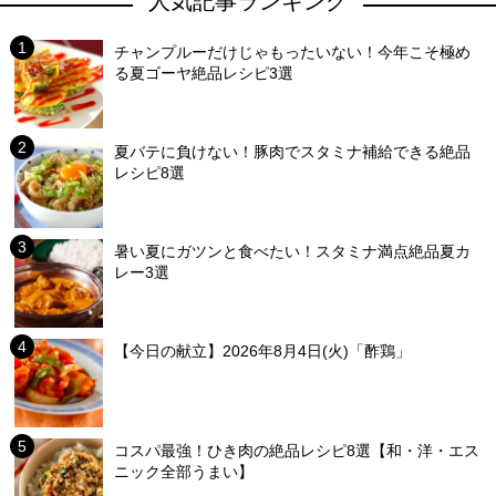
人気記事ランキング
チャンプルーだけじゃもったいない！今年こそ極め
る夏ゴーヤ絶品レシピ3選
夏バテに負けない！豚肉でスタミナ補給できる絶品
レシピ8選
暑い夏にガツンと食べたい！スタミナ満点絶品夏カ
レー3選
【今日の献立】2026年8月4日(火)「酢鶏」
コスパ最強！ひき肉の絶品レシピ8選【和・洋・エス
ニック全部うまい】