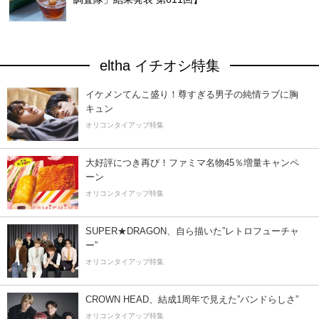
eltha イチオシ特集
イケメンてんこ盛り！尊すぎる男子の純情ラブに胸
キュン
オリコンタイアップ特集
大好評につき再び！ファミマ名物45％増量キャンペ
ーン
オリコンタイアップ特集
SUPER★DRAGON、自ら描いた”レトロフューチャ
ー”
オリコンタイアップ特集
CROWN HEAD、結成1周年で見えた”バンドらしさ”
オリコンタイアップ特集