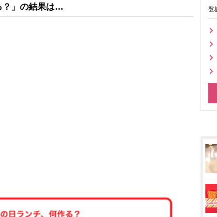
る？」
の結果は…
登