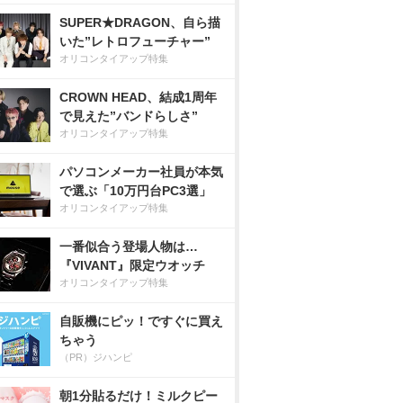
SUPER★DRAGON、自ら描
いた”レトロフューチャー”
オリコンタイアップ特集
CROWN HEAD、結成1周年
で見えた”バンドらしさ”
オリコンタイアップ特集
パソコンメーカー社員が本気
で選ぶ「10万円台PC3選」
オリコンタイアップ特集
一番似合う登場人物は…
『VIVANT』限定ウオッチ
オリコンタイアップ特集
自販機にピッ！ですぐに買え
ちゃう
（PR）ジハンピ
朝1分貼るだけ！ミルクピー