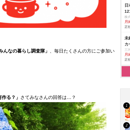
日
1
株
月
正社
未
カ
三
みんなの暮らし調査隊」
、毎日たくさんの方にご参加い
月給
正社
何作る？」
さてみなさんの回答は…？