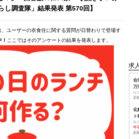
し調査隊」結果発表 第570回】
は、ユーザーの衣食住に関する質問が日替わりで登場す
中！
ここではそのアンケートの結果を発表します。
求
合
万
AL
正社
化
ト
株
年
正社