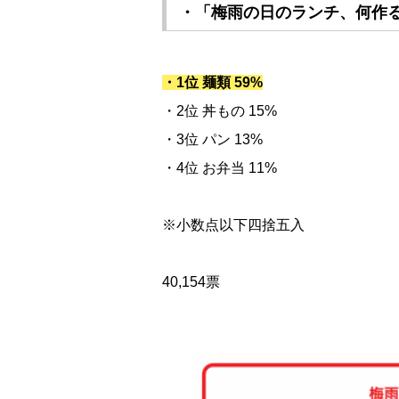
・「梅雨の日のランチ、何作
・1位 麺類 59%
・2位 丼もの 15%
・3位 パン 13%
・4位 お弁当 11%
※小数点以下四捨五入
40,154票