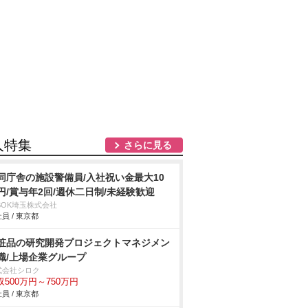
人特集
さらに見る
同庁舎の施設警備員/入社祝い金最大10
円/賞与年2回/週休二日制/未経験歓迎
SOK埼玉株式会社
員 / 東京都
粧品の研究開発プロジェクトマネジメン
職/上場企業グループ
式会社シロク
収500万円～750万円
員 / 東京都