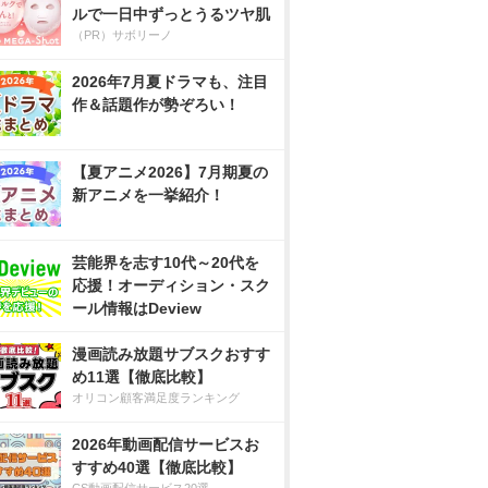
ルで一日中ずっとうるツヤ肌
（PR）サボリーノ
2026年7月夏ドラマも、注目
作＆話題作が勢ぞろい！
【夏アニメ2026】7月期夏の
新アニメを一挙紹介！
芸能界を志す10代～20代を
応援！オーディション・スク
ール情報はDeview
漫画読み放題サブスクおすす
め11選【徹底比較】
オリコン顧客満足度ランキング
2026年動画配信サービスお
すすめ40選【徹底比較】