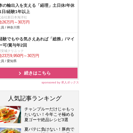
本の輸出入を支える「経理」土日休/年休
21日/経験1年以上
式会社新日本海洋社
給26万円～30万円
員 / 神奈川県
経験でもやる気さえあれば「総務」/マイ
ー可/賞与年2回
河安城クリニック
23万9,950円～30万円
員 / 愛知県
続きはこちら
sponsored by 求人ボックス
人気記事ランキング
チャンプルーだけじゃもっ
たいない！今年こそ極める
夏ゴーヤ絶品レシピ3選
夏バテに負けない！豚肉で