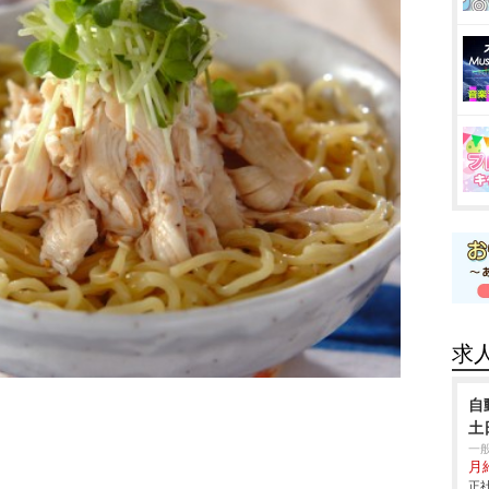
求
自
土
一
月給
正社