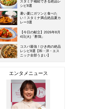
スタミナ補給できる絶品レ
シピ8選
暑い夏にガツンと食べた
い！スタミナ満点絶品夏カ
レー3選
【今日の献立】2026年8月
4日(火)「酢鶏」
コスパ最強！ひき肉の絶品
レシピ8選【和・洋・エス
ニック全部うまい】
エンタメニュース