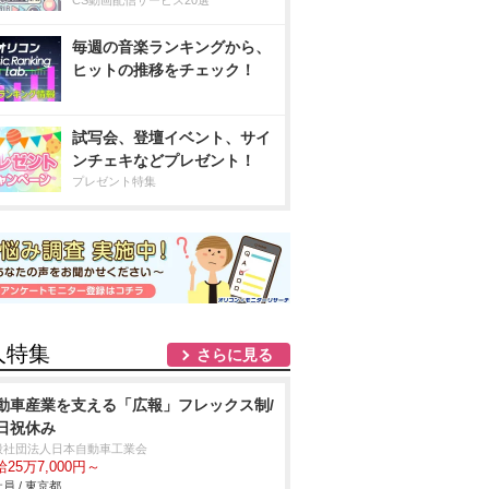
CS動画配信サービス20選
毎週の音楽ランキングから、
ヒットの推移をチェック！
試写会、登壇イベント、サイ
ンチェキなどプレゼント！
プレゼント特集
人特集
さらに見る
動車産業を支える「広報」フレックス制/
日祝休み
般社団法人日本自動車工業会
25万7,000円～
員 / 東京都