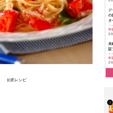
正社
ジ
の
タ
ジ
年収
正社
未
証
ネ
年収
正社
(c)Eレシピ