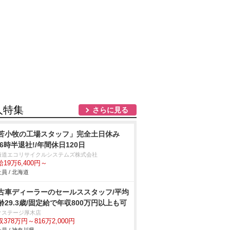
人特集
さらに見る
苫小牧の工場スタッフ」完全土日休み
16時半退社!/年間休日120日
海道エコリサイクルシステムズ株式会社
19万6,400円～
員 / 北海道
古車ディーラーのセールススタッフ/平均
齢29.3歳/固定給で年収800万円以上も可
クステージ厚木店
378万円～816万2,000円