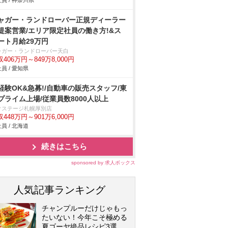
員 / 神奈川県
ャガー・ランドローバー正規ディーラー
提案営業/エリア限定社員の働き方!&ス
ート月給29万円
ャガー・ランドローバー天白
406万円～849万8,000円
員 / 愛知県
経験OK&急募!/自動車の販売スタッフ/東
プライム上場/従業員数8000人以上
クステージ札幌厚別店
448万円～901万6,000円
員 / 北海道
続きはこちら
sponsored by 求人ボックス
人気記事ランキング
チャンプルーだけじゃもっ
たいない！今年こそ極める
夏ゴーヤ絶品レシピ3選