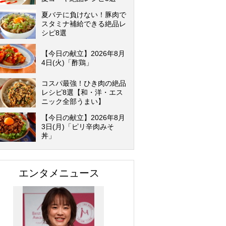
夏バテに負けない！豚肉で
スタミナ補給できる絶品レ
シピ8選
【今日の献立】2026年8月
4日(火)「酢鶏」
コスパ最強！ひき肉の絶品
レシピ8選【和・洋・エス
ニック全部うまい】
【今日の献立】2026年8月
3日(月)「ピリ辛肉みそ
丼」
エンタメニュース