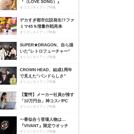
『（LOVE SONG）』
オリコンタイアップ特集
デカすぎ都市伝説発生!?ファ
ミマ45％増量作戦再来
オリコンタイアップ特集
SUPER★DRAGON、自ら描
いた”レトロフューチャー”
オリコンタイアップ特集
CROWN HEAD、結成1周年
で見えた”バンドらしさ”
オリコンタイアップ特集
【驚愕】メーカー社員が推す
「10万円台」神コスパPC
オリコンタイアップ特集
一番似合う登場人物は…
『VIVANT』限定ウオッチ
オリコンタイアップ特集