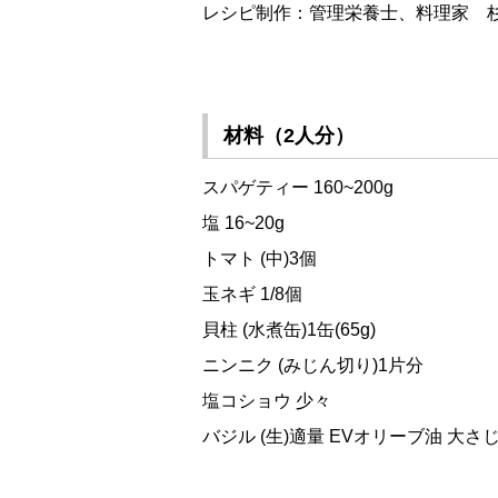
レシピ制作：管理栄養士、料理家 杉
材料（2人分）
スパゲティー 160~200g
塩 16~20g
トマト (中)3個
玉ネギ 1/8個
貝柱 (水煮缶)1缶(65g)
ニンニク (みじん切り)1片分
塩コショウ 少々
バジル (生)適量 EVオリーブ油 大さじ