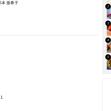
本 亜希子
1