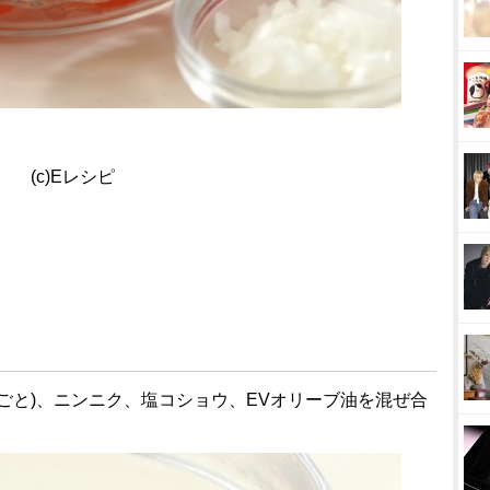
(c)Eレシピ
汁ごと)、ニンニク、塩コショウ、EVオリーブ油を混ぜ合