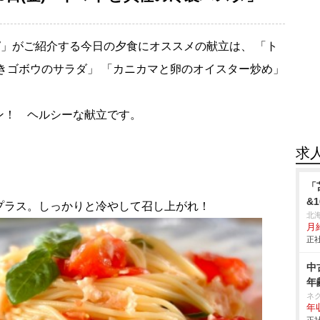
」がご紹介する今日の夕食にオススメの献立は、 「ト
きゴボウのサラダ」 「カニカマと卵のオイスター炒め」
ン！ ヘルシーな献立です。
求
「
&
プラス。しっかりと冷やして召し上がれ！
北
月給
正社
中
年
ネ
年収