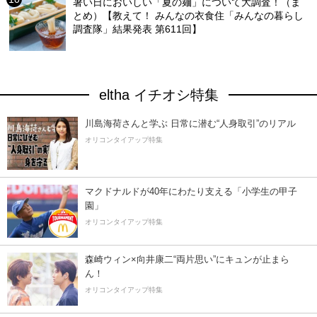
暑い日においしい「夏の麺」について大調査！（ま
とめ）【教えて！ みんなの衣食住「みんなの暮らし
調査隊」結果発表 第611回】
eltha イチオシ特集
川島海荷さんと学ぶ 日常に潜む“人身取引”のリアル
オリコンタイアップ特集
マクドナルドが40年にわたり支える「小学生の甲子
園」
オリコンタイアップ特集
森崎ウィン×向井康二“両片思い”にキュンが止まら
ん！
オリコンタイアップ特集