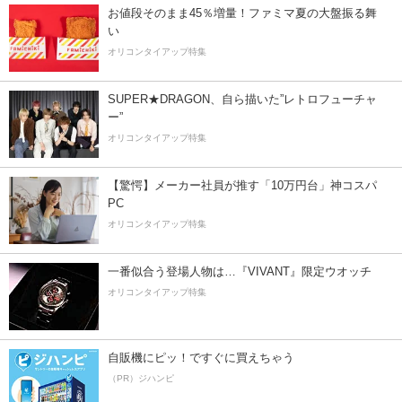
お値段そのまま45％増量！ファミマ夏の大盤振る舞
い
オリコンタイアップ特集
SUPER★DRAGON、自ら描いた”レトロフューチャ
ー”
オリコンタイアップ特集
【驚愕】メーカー社員が推す「10万円台」神コスパ
PC
オリコンタイアップ特集
一番似合う登場人物は…『VIVANT』限定ウオッチ
オリコンタイアップ特集
自販機にピッ！ですぐに買えちゃう
（PR）ジハンピ