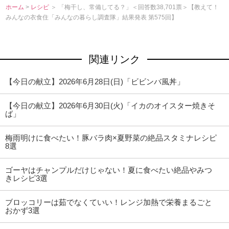
ホーム
>
レシピ
＞ 「梅干し、常備してる？」＜回答数38,701票＞【教えて！
みんなの衣食住「みんなの暮らし調査隊」結果発表 第575回】
関連リンク
【今日の献立】2026年6月28日(日)「ビビンバ風丼」
【今日の献立】2026年6月30日(火)「イカのオイスター焼きそ
ば」
梅雨明けに食べたい！豚バラ肉×夏野菜の絶品スタミナレシピ
8選
ゴーヤはチャンプルだけじゃない！夏に食べたい絶品やみつ
きレシピ3選
ブロッコリーは茹でなくていい！レンジ加熱で栄養まるごと
おかず3選