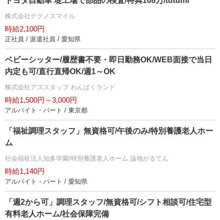
トヨタ自動車 堤工場で部品の検査/特典168万/tutumi
株式会社テクノスマイル
時給2,100円
正社員 / 派遣社員 / 愛知県
ベビーシッター/履歴書不要・即日勤務OK/WEB面接で当日
内定も可/直行直帰OK/週1～OK
株式会社アズスタッフ わんぱくランド
時給1,500円～3,000円
アルバイト・パート / 東京都
「福祉調理スタッフ」無資格可/午後のみ/特別養護老人ホー
ム
社会福祉法人知多学園/特別養護老人ホーム 論地がるてん
時給1,140円
アルバイト・パート / 愛知県
「週2から可」調理スタッフ/無資格可/シフト相談可/住宅型
有料老人ホーム/社会保障完備