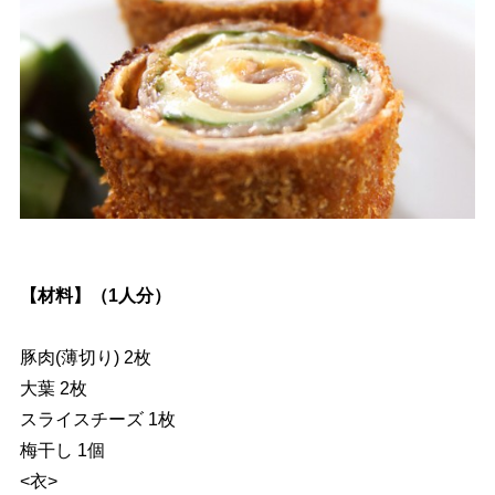
【材料】（1人分）
豚肉(薄切り) 2枚
大葉 2枚
スライスチーズ 1枚
梅干し 1個
<衣>