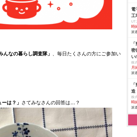
電
工
U
時給
派遣
「
密
みんなの暮らし調査隊」
、毎日たくさんの方にご参加い
い
株
月給
派遣
「
造
株
時給
ューは？」
さてみなさんの回答は…？
派遣