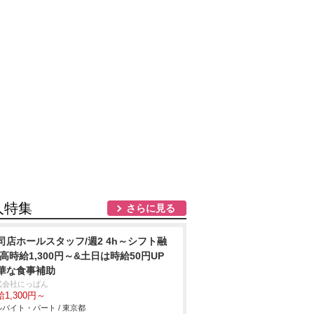
人特集
さらに見る
司店ホールスタッフ/週2 4h～シフト融
 高時給1,300円～&土日は時給50円UP
華な食事補助
式会社にっぱん
1,300円～
バイト・パート / 東京都