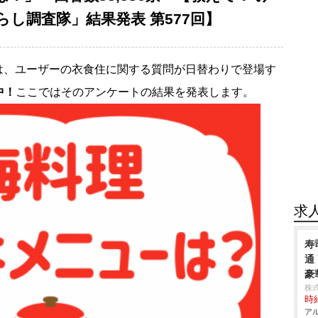
し調査隊」結果発表 第577回】
は、ユーザーの衣食住に関する質問が日替わりで登場す
中！
ここではそのアンケートの結果を発表します。
求
寿
通
豪
株
時給
アル