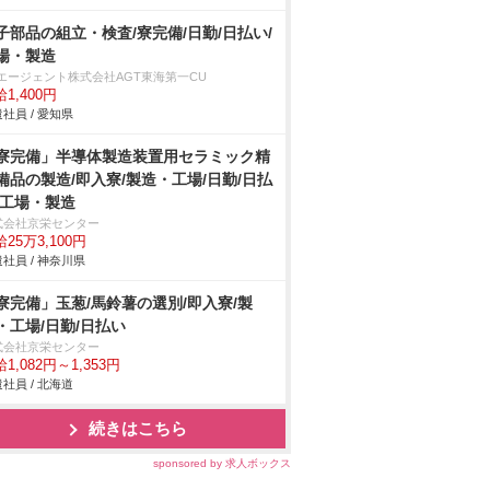
子部品の組立・検査/寮完備/日勤/日払い/
場・製造
Tエージェント株式会社AGT東海第一CU
1,400円
社員 / 愛知県
寮完備」半導体製造装置用セラミック精
備品の製造/即入寮/製造・工場/日勤/日払
/工場・製造
式会社京栄センター
25万3,100円
社員 / 神奈川県
寮完備」玉葱/馬鈴薯の選別/即入寮/製
・工場/日勤/日払い
式会社京栄センター
1,082円～1,353円
社員 / 北海道
続きはこちら
sponsored by 求人ボックス